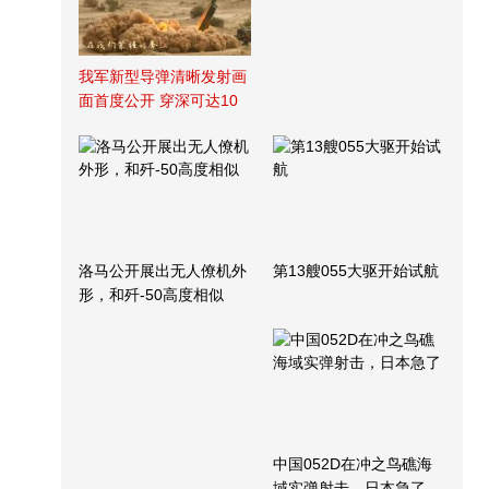
我军新型导弹清晰发射画
面首度公开 穿深可达10
米
洛马公开展出无人僚机外
第13艘055大驱开始试航
形，和歼-50高度相似
中国052D在冲之鸟礁海
域实弹射击，日本急了