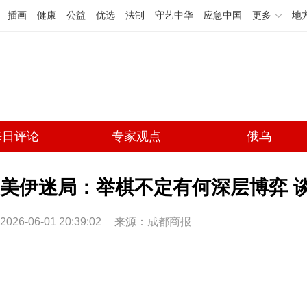
插画
健康
公益
优选
法制
守艺中华
应急中国
更多
地
每日评论
专家观点
俄乌
美伊迷局：举棋不定有何深层博弈 
2026-06-01 20:39:02
来源：
成都商报