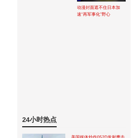
动漫封面遮不住日本加
速“再军事化”野心
24小时热点
美国媒体炒作052D发射鹰击