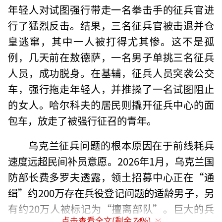
年轻人对试图强行带走一名拳击手的征兵官进
行了猛烈反击。结果，三名征兵官被击退并仓
皇逃窜，其中一人被打得尤其惨。这不是孤
例，几天前在敖德萨，一名男子单挑三名征兵
人员，成功脱身。在基辅，征兵人员突袭公交
车，强行拖走年轻人，并推搡了一名试图阻止
的女人。哈尔科夫的居民则撬开征兵中心的面
包车，放走了被强行征召的青年。
乌克兰征兵问题的根本原因在于前线耗兵
速度远超民间补员意愿。2026年1月，乌克兰国
防部长费多罗夫透露，领土招募中心正在“通
缉”约200万存在兵役登记问题的适龄男子，另
有约20万人被标记为“擅离部队”。巨大的兵
点击查看全文(剩余
74
%)