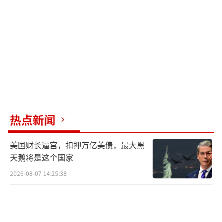
外增加35至40万新兵入伍。国会人权专员卢比
内茨批评某些TCC无视法规，将拘留中心变
成“公民的非自由空间”。
乌克兰的“强制动员”早已超越了军事需
求，成为一种把整个国家拖入内耗的恶性循
环。文尼察地区的官员利用关系网帮应征者伪
造残疾证明，基辅的一名银行高管专门“倒卖
热点新闻
豁免名额”，切尔卡瑟的一个累犯帮助应征者
美国财长逼宫，扣押万亿美债，最大黑
办理“临时工作派遣”手续，让他们以出差之
天鹅将是这个国家
名离境逃役。甚至在敖德萨，征兵官将一名有
2026-08-07 14:25:38
严重视觉、听力和脊柱问题的残疾人强行送上
战场。国会议员斯科罗霍德提出授权征兵人员
对抵制者使用武器，声称“必须有致死事