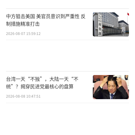
件”才能推动立法。
中方狙击美国 美官员意识到严重性 反
更绝望的事实是，数百万人早已用脚完成
制措施精准打击
了对这套体系的最彻底投票。据估计，目前约
2026-08-07 15:59:12
有800万乌克兰公民生活在海外。乌克兰人甚至
害怕报警，因为他们相信一旦与警方接触，下
一步就是被征兵人员直接拖走。甚至连征兵人
员自身都想逃避这淌浑水。警察总长法采维奇
坦言，下属警员因参加他们亲手抓来的士兵的
台湾一天“不独”，大陆一天“不
葬礼而在社区中备受憎恨。许多人辞职或失
统”？揭穿民进党最核心的盘算
踪，接过了征兵办送来的入伍传票。
2026-08-08 10:47:51
一面是前线巨大的兵力消耗，一面是逃亡
的民众、腐败的官僚和消极抵抗的军警。利沃
夫有人因征兵官强行带走他的兄弟，直接一刀