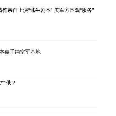
清德亲自上演“逃生剧本” 美军方围观“服务”
日本嘉手纳空军基地
抗中俄？