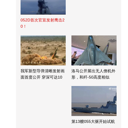
052D首次官宣发射鹰击2
0！
我军新型导弹清晰发射画
洛马公开展出无人僚机外
面首度公开 穿深可达10
形，和歼-50高度相似
米
第13艘055大驱开始试航