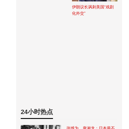
伊朗议长讽刺美国“戏剧
化外交”
24小时热点
张维为、唐湘龙：日本最不