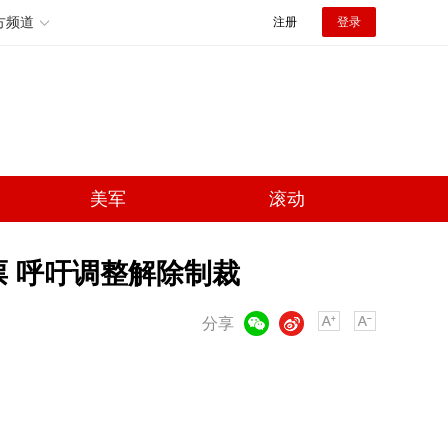
方频道
注册
登录
美军
滚动
票 呼吁调整解除制裁
微信
微博
分享