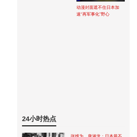
动漫封面遮不住日本加
速“再军事化”野心
24小时热点
张维为、唐湘龙：日本最不