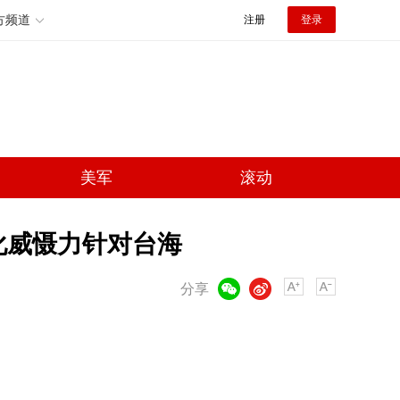
方频道
注册
登录
美军
滚动
化威慑力针对台海
微信
微博
分享