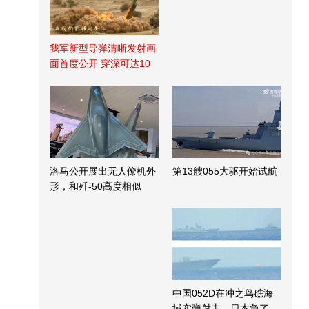
我军新型导弹清晰发射画
面首度公开 穿深可达10
米
洛马公开展出无人僚机外
第13艘055大驱开始试航
形，和歼-50高度相似
中国052D在冲之鸟礁海
域实弹射击，日本急了