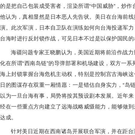
的是把自己包装成受害者，渲染所谓“中国威胁”，炒
他认为，真相显然是日本恶人先告状。美日在台海前线
演。此次军演，日本自卫队在演练如何向台海投递军力
台海时进行反封锁作战，可见日本不过是以保护国民的
海疆问题专家王晓鹏认为，美国近期将前沿作战力量
化在所谓“西南岛链”的导弹部署和机场建设，双方一系
海上封锁掌握台海危机主动权，特别是控制宫古海峡这
日的图谋存在双重一厢情愿：一是错估自身实力，“岛
以为一旦台海有事，局势将按其预设剧本发展。近年来
经在一些重点方向建立了远海战略威慑能力，能够做到
达成。
针对美日近期在西南诸岛开展联合军演，并在距台