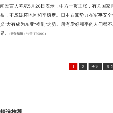
闻发言人蒋斌5月28日表示，中方一贯主张，有关国
益，不应破坏地区和平稳定。日本右翼势力在军事安全
义”大有成为东亚“祸乱”之势。所有爱好和平的人们都
界。
(
责任编辑
：
张蕾 TT0001
)
1
2
全文
共
精选推荐