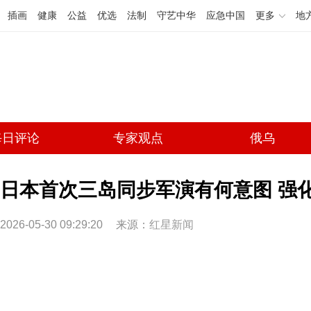
插画
健康
公益
优选
法制
守艺中华
应急中国
更多
地
每日评论
专家观点
俄乌
日本首次三岛同步军演有何意图 强
2026-05-30 09:29:20
来源：
红星新闻