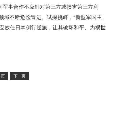
家间军事合作不应针对第三方或损害第三方利
领域不断危险冒进、试探挑衅，“新型军国主
不应放任日本倒行逆施，让其破坏和平、为祸世
2
页
下一页