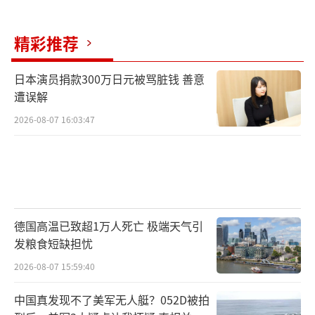
想。毕竟，中国目前的世界工厂地位，绝不只
是工厂多，而是拥有整套为工厂服务的水、
精彩推荐
电、路等基础设施，以及为高、低端用工需求
日本演员捐款300万日元被骂脏钱 善意
设置的整套人才培训体系。而在印度，这些都
遭误解
没有，还想取代中国成为“世界工厂”？只能
2026-08-07 16:03:47
说：莫迪，你走慢点，等等自己的人民吧。
（责
任编辑：乔娇 TT0002）
德国高温已致超1万人死亡 极端天气引
发粮食短缺担忧
2026-08-07 15:59:40
中国真发现不了美军无人艇？052D被拍