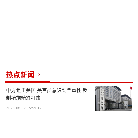
（生产晶圆需要大量的“超纯水”冲洗）
而且，印度的农业也正在被这场高温彻底
摧毁。今年本身，美伊冲突已导致印度化肥原
材料尿素严重短缺，印度农民本来就没给地里
撒上足量化肥，这必然导致粮食减产。再加上
这次热浪直接烤死了地里的禾苗，再过半年，
恐怕印度人吃饭都成问题，还怎么搞这些耗电
热点新闻
耗水的晶圆厂？
中方狙击美国 美官员意识到严重性 反
（这场高温很可能让印度人吃饭都成问
制措施精准打击
题）
2026-08-07 15:59:12
这次的高温带来的，是整个工业和农业
的“休克”。温度太高，农民没法下地干活，