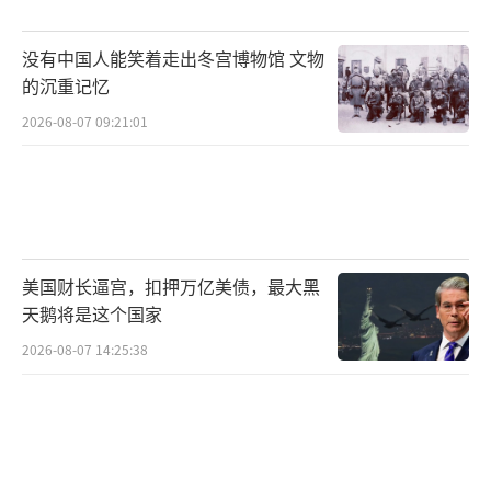
工人也没法出门搬砖，印度不少城市的工农业
直接停摆。再加上印度高度依赖外国能源，以
没有中国人能笑着走出冬宫博物馆 文物
如今霍尔木兹海峡被封的状态，印度剩下的能
的沉重记忆
源已经不够他们继续用了。
2026-08-07 09:21:01
当然，造成这些情况的，并不全是这次热
浪的过错。最重要的问题还是印度政府长期缺
乏规划。印度城市长期基础设施建设不足，应
对极端天气的冗余度几乎为零——即使没有高温
美国财长逼宫，扣押万亿美债，最大黑
天，断电、停水都是常态。这次极端高温，只
天鹅将是这个国家
是把这些长期问题摆到了台面上。
2026-08-07 14:25:38
（印度民众自己用水都得靠“抢”）
因此，莫迪想把印度搞成“世界芯片新一
极”、取代中国的想法，只能是不切实际的幻