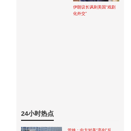
伊朗议长讽刺美国“戏剧
化外交”
24小时热点
管姚：中方对美“亮剑”反