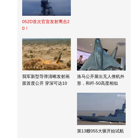
052D首次官宣发射鹰击2
0！
我军新型导弹清晰发射画
洛马公开展出无人僚机外
面首度公开 穿深可达10
形，和歼-50高度相似
米
第13艘055大驱开始试航