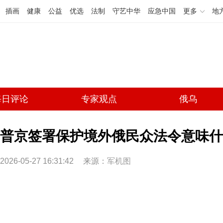
插画
健康
公益
优选
法制
守艺中华
应急中国
更多
地
每日评论
专家观点
俄乌
普京签署保护境外俄民众法令意味什
2026-05-27 16:31:42
来源：
军机图