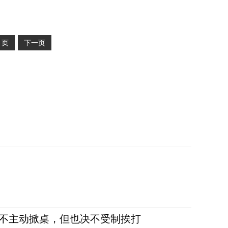
2
页
下一页
，不主动掀桌，但也决不受制挨打