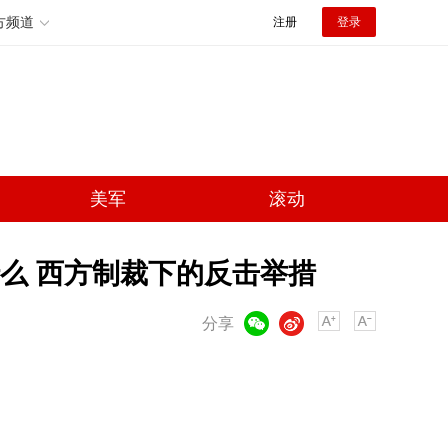
方频道
注册
登录
美军
滚动
么 西方制裁下的反击举措
微信
微博
分享