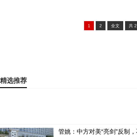
1
2
全文
共
精选推荐
管姚：中方对美“亮剑”反制