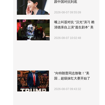
跟中国对抗到底
2026-08-07 09:55:09
嘴上叫嚣对抗 “汉光”演习 赖
清德亲自上演“逃生剧本” 美
军方围观“服务”
2026-08-07 10:02:48
“向特朗普同志致敬！”美
国，超级抹红大赛开始了
2026-08-07 09:43:32