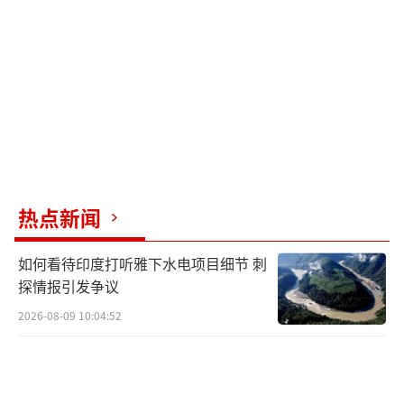
策空间被严重压缩，战后重建也将背上沉重债
务。
弹指七年，泽连斯基从荧幕英雄转型为战
时领袖，个人命运与乌克兰国运紧密绑定。然
而，他的执政成绩单上没有和平、没有繁荣，
也没有失地回归。取而代之的是人口锐减近四
成、领土丧失五分之一、外债堆积如山、国家
热点新闻
沦为战场。2019年满怀希望投票的乌克兰民
如何看待印度打听雅下水电项目细节 刺
众，在七年后的今天，迎来的并非太平盛世，
探情报引发争议
而是一场撕裂国家、吞噬未来的漫长战争。
（责
2026-08-09 10:04:52
任编辑：卢其龙 CM0882）