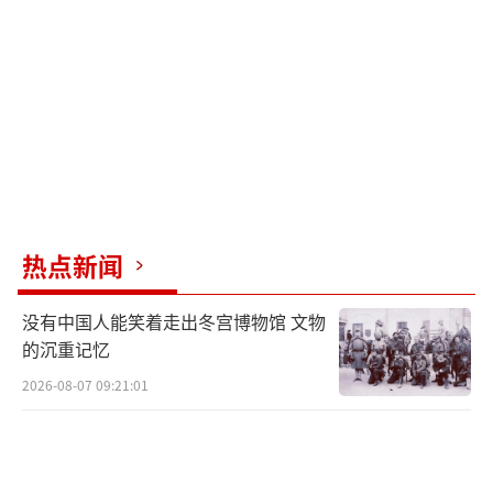
方“不急于”达成协议。美伊在协议执行的先
决条件上仍有分歧。美国要求伊朗先作出实质
性让步，再考虑伊朗提出的解冻资产、解除制
裁等诉求。伊朗则坚持美方先解冻部分伊朗资
产，并在谈判阶段解除对伊石油制裁。
即使美伊达成协议，后续落实仍面临多重
变数。美伊在海峡通行规则及浓缩铀处置两大
热点新闻
核心议题上存在分歧，且双方互信脆弱。以色
列也可能冲击停火进程，以方认为协议不会实
没有中国人能笑着走出冬宫博物馆 文物
质性削弱伊朗，“对以色列非常不利”。此
的沉重记忆
外，美国国内压力可能抬高谈判门槛。共和党
2026-08-07 09:21:01
内对伊“鹰派”人士公开批评，美伊达成协议
意味着对伊朗的妥协，这会让“美国的战果付
诸东流”。