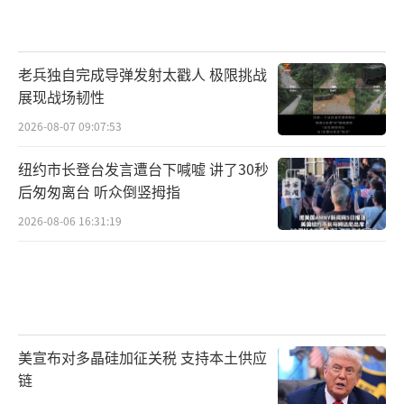
老兵独自完成导弹发射太戳人 极限挑战
展现战场韧性
2026-08-07 09:07:53
纽约市长登台发言遭台下喊嘘 讲了30秒
后匆匆离台 听众倒竖拇指
2026-08-06 16:31:19
美宣布对多晶硅加征关税 支持本土供应
链