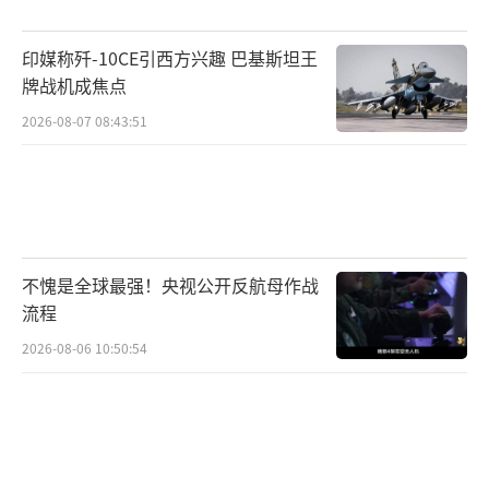
美国媒体和特朗普政府频频释放有关美伊
印媒称歼-10CE引西方兴趣 巴基斯坦王
即将达成协议的信号，引发美专家学者对这场
牌战机成焦点
战事的复盘与反思。不少美国学者指出，相关
2026-08-07 08:43:51
协议是美国对伊战略受挫后的无奈选择。专家
认为，特朗普政府发动对伊军事行动存在全方
位失误，不仅高估自身军事实力，也低估了伊
朗的战略韧性和反抗意志。美国前驻以色列大
不愧是全球最强！央视公开反航母作战
使丹尼尔·夏皮罗表示，该军事行动缺乏明确
流程
战略目标，即便是美方提出的具体军事目标，
2026-08-06 10:50:54
实现起来也要付出难以承受的代价。
布鲁金斯学会专家苏珊娜·马洛尼表示，
伊朗战事重挫了美国国家利益，美国将面对一
个更为强硬的伊朗，其与海湾国家数十年来的