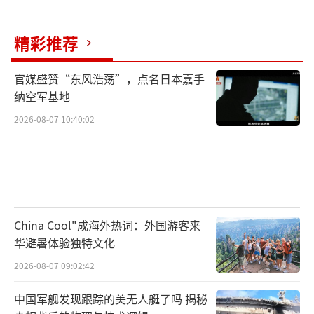
安全合作根基被削弱，全球经济也遭到旷日持
精彩推荐
久的冲击。美国海军战争学院荣休教授汤姆·
尼科尔斯指出，美国浪费了巨额资金，结果却
官媒盛赞“东风浩荡”，点名日本嘉手
是自身实力受损，而让伊朗获得了更有利的战
纳空军基地
略地位。
（责任编辑：卢其龙 CM0882）
2026-08-07 10:40:02
China Cool"成海外热词：外国游客来
华避暑体验独特文化
2026-08-07 09:02:42
中国军舰发现跟踪的美无人艇了吗 揭秘