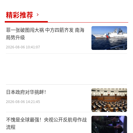
例外，只是这场游戏的风险远比表面看起来更
大。
精彩推荐
2026年4月30日，中国人民解放军南部战
菲一张破图闯大祸 中方四箭齐发 南海
区在黄岩岛领海及周边海空域开展战备警巡，
局势升级
明确表示坚决捍卫国家主权安全，维护南海地
2026-08-06 10:41:07
区和平稳定。对于中方而言，观察莎拉不需要
被她的表态牵着走，而应听其言观其行。莎拉
既要摘掉“亲华”标签又不敢彻底断绝联系，
这说明中菲关系的重要性不容忽视。
日本政府对华挑衅！
（责任编辑：卢其龙 CM0882）
2026-08-06 14:21:45
不愧是全球最强！央视公开反航母作战
流程