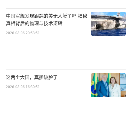
期的务实政策带来了经济红利，莎拉若想解决
中国军舰发现跟踪的美无人艇了吗 揭秘
菲律宾的贫困、失业和基础设施问题，修复对
真相背后的物理与技术逻辑
华关系是必经之路。然而，这条路并不容易
2026-08-06 20:53:51
走。
2026年4月29日，菲律宾政坛接连爆出大
事：莎拉弹劾案关键表决结果悬殊，退役军官
扬言要推翻马科斯和杜特尔特两大家族。军方
这两个大国，真撕破脸了
内部也有声音要求彻底洗牌，莎拉的拉拢能否
2026-08-06 16:30:51
奏效尚不确定。
菲律宾政治的核心在于谁能调动更多支持
者。南海问题已成为政客手中的情绪牌，任何
候选人都会在选举季利用这一议题。莎拉也不