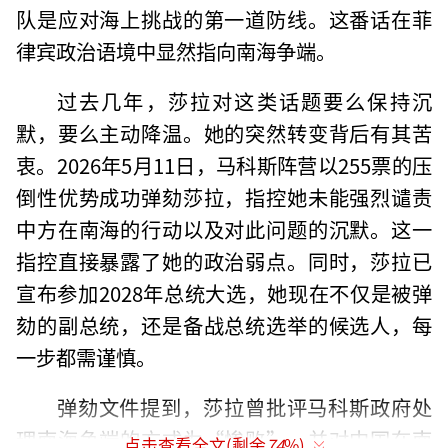
队是应对海上挑战的第一道防线。这番话在菲
律宾政治语境中显然指向南海争端。
过去几年，莎拉对这类话题要么保持沉
默，要么主动降温。她的突然转变背后有其苦
衷。2026年5月11日，马科斯阵营以255票的压
倒性优势成功弹劾莎拉，指控她未能强烈谴责
中方在南海的行动以及对此问题的沉默。这一
指控直接暴露了她的政治弱点。同时，莎拉已
宣布参加2028年总统大选，她现在不仅是被弹
劾的副总统，还是备战总统选举的候选人，每
一步都需谨慎。
弹劾文件提到，莎拉曾批评马科斯政府处
理南海争端的方式为“惨败”，并对中国在南
点击查看全文(剩余
74
%)