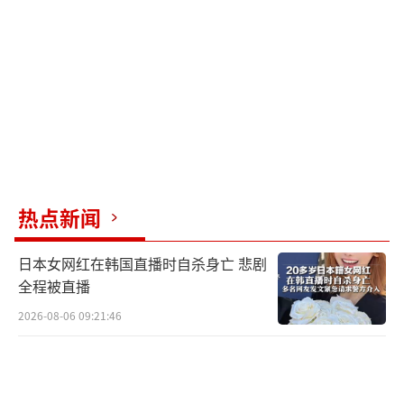
真对待军方诉求。值得注意的是，她全程未提
及“中国”二字，而是使用“海上挑战”“领
土完整”等模糊词汇。这种策略既给国内强硬
派一些甜头，又不至于彻底断绝与中国的联
系。
相比之下，马科斯在南海问题上更倾向于
与美日澳合作，进行大规模联合军演。这种做
热点新闻
法将菲律宾绑上了对抗的战车，普通百姓最终
日本女网红在韩国直播时自杀身亡 悲剧
受苦。莎拉选择了一条中间道路，试图在“擦
全程被直播
边”地带找到灰色空间，既不彻底沉默也不盲
2026-08-06 09:21:46
目跟随。
中国是菲律宾最大的贸易伙伴，特别是棉
兰老岛农产品出口的主要市场。老杜特尔特时