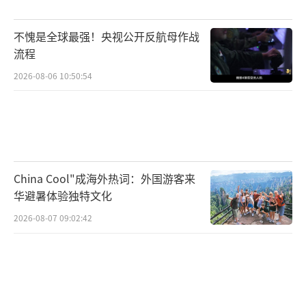
伊朗做出重大让步？美媒称伊朗同意放弃高浓
不愧是全球最强！央视公开反航母作战
缩铀库存 美伊协议接近完成！
（责任编辑：卢其龙 CM
流程
0882）
2026-08-06 10:50:54
China Cool"成海外热词：外国游客来
华避暑体验独特文化
2026-08-07 09:02:42