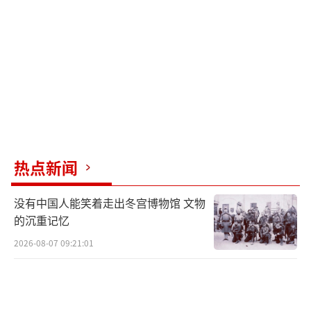
海峡的船只数量至战前水平，但这并不意味着
海峡将恢复到战前自由通行状态。伊朗外交部
发言人巴加埃表示，经过数周的对话，伊美双
方的观点正朝着更加一致的方向发展，目前正
处于一份谅解备忘录的最终敲定阶段。
受“霍尔木兹海峡将开放”消息的影响，
国际原油价格大幅跳水，纽约原油和布伦特原
热点新闻
油一度双双大跌超10%。加密货币市场也受到
没有中国人能笑着走出冬宫博物馆 文物
刺激全线大涨，比特币盘中大幅拉升，涨超
的沉重记忆
1%，其他加密货币如以太坊、HYPE等也有不
2026-08-07 09:21:01
同程度的上涨。与此同时，过去24小时，加密
货币市场有超过11万人爆仓，总金额达7.37亿
美元。