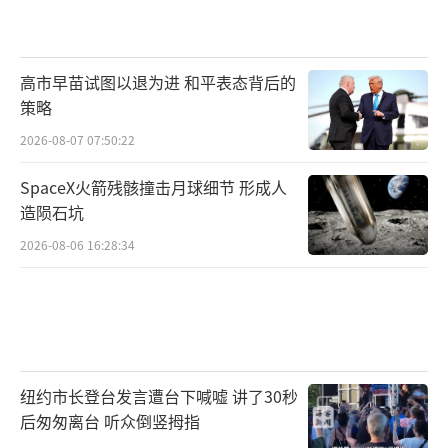
高市早苗试图以退为进 和平表态背后的
策略
2026-08-07 07:50:22
SpaceX火箭残骸撞击月球细节 形成人
造陨石坑
2026-08-06 16:28:34
纽约市长登台发言遭台下喊嘘 讲了30秒
后匆匆离台 听众倒竖拇指