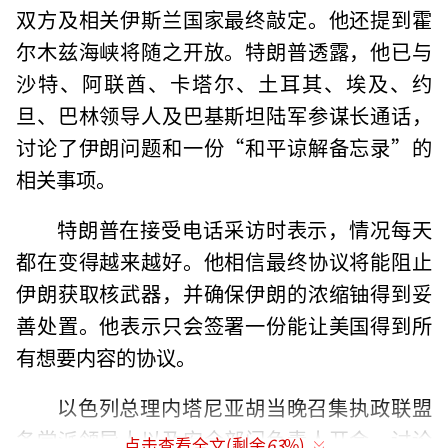
双方及相关伊斯兰国家最终敲定。他还提到霍
尔木兹海峡将随之开放。特朗普透露，他已与
沙特、阿联酋、卡塔尔、土耳其、埃及、约
旦、巴林领导人及巴基斯坦陆军参谋长通话，
讨论了伊朗问题和一份“和平谅解备忘录”的
相关事项。
特朗普在接受电话采访时表示，情况每天
都在变得越来越好。他相信最终协议将能阻止
伊朗获取核武器，并确保伊朗的浓缩铀得到妥
善处置。他表示只会签署一份能让美国得到所
有想要内容的协议。
以色列总理内塔尼亚胡当晚召集执政联盟
各党派领导人以及安全部门负责人开会，讨论
点击查看全文(剩余
63
%)