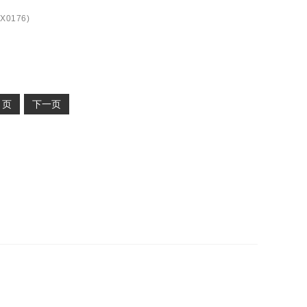
X0176
)
2
页
下一页