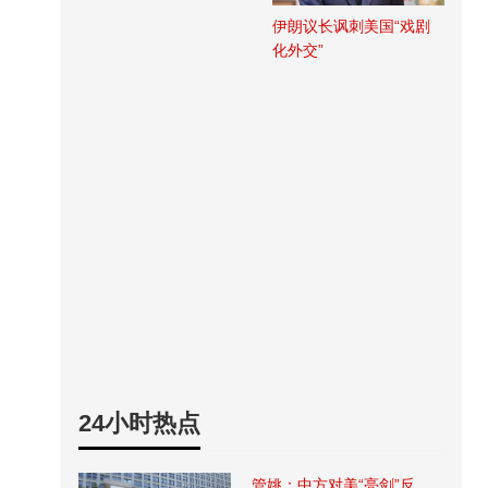
伊朗议长讽刺美国“戏剧
化外交”
24小时热点
管姚：中方对美“亮剑”反