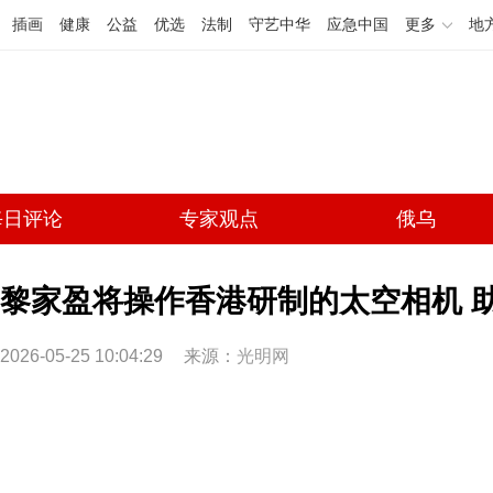
插画
健康
公益
优选
法制
守艺中华
应急中国
更多
地
每日评论
专家观点
俄乌
黎家盈将操作香港研制的太空相机 
2026-05-25 10:04:29
来源：
光明网