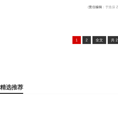
(
责任编辑
：
于浩淙 Z
1
2
全文
共
精选推荐