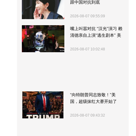
跟中国对抗到底
2026-08-07 09:55:09
嘴上叫嚣对抗 “汉光”演习 赖
清德亲自上演“逃生剧本” 美
军方围观“服务”
2026-08-07 10:02:48
“向特朗普同志致敬！”美
国，超级抹红大赛开始了
2026-08-07 09:43:32