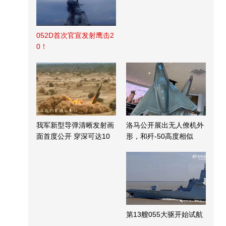
052D首次官宣发射鹰击2
0！
我军新型导弹清晰发射画
洛马公开展出无人僚机外
面首度公开 穿深可达10
形，和歼-50高度相似
米
第13艘055大驱开始试航