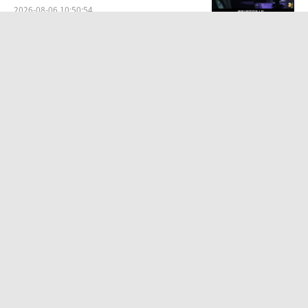
2026-08-06 10:50:54
中国真发现不了美军无人艇？052D被拍
到后，美军3大疑点让我怀疑 真相并非
如此
2026-08-07 11:46:52
美国反航母新战术抄了中国的作业吗 借
鉴中国反介入思路
2026-08-07 22:21:19