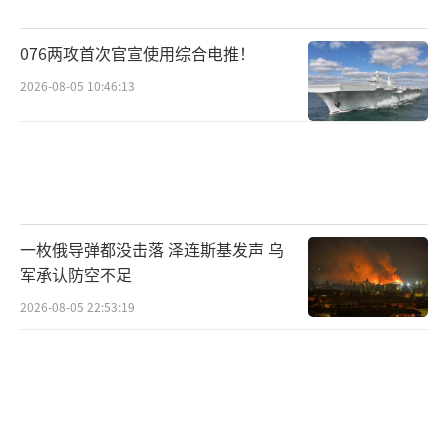
配工具。参议院民主党领袖查克·舒默称，共
和党若想摆脱困境，就必须放弃“秘密基
076两攻首次官宣使用综合电推！
金”和宴会厅计划，将重心转回降低医疗、住
2026-08-05 10:46:13
房和能源成本上。马里兰州民主党众议员杰米
·拉斯金已正式提出法案，明确禁止“使用任
何联邦资金设立或支付”特朗普的“反武器化
基金”，并得到了部分共和党议员的支持。
一枚俄导弹都没击落 泽连斯基发声 乌
共和党内部也出现了批评反对的声音。参
军承认防空不足
议员米奇·麦康奈尔称这个基金是“愚蠢至
2026-08-05 22:53:19
极，道德沦丧”。北卡罗来纳州参议员汤姆·
蒂利斯则称该基金“荒唐至极”，质疑向认罪
或被定罪的人提供赔偿的意义。路易斯安那州
参议员比尔·卡西迪呼应了普通民众的关切，
认为人们关心的是房贷和房租、食品和汽油价