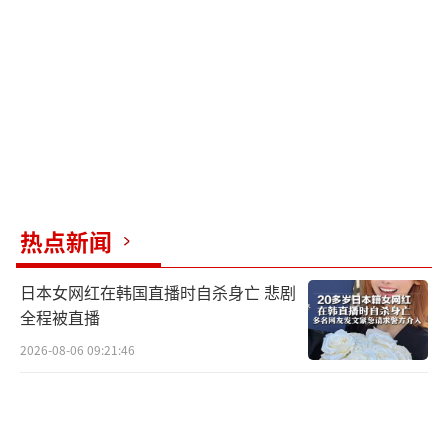
于他精准而大胆地将“反武器化基金”与白宫
宴会厅改造项目捆绑到了共和党最核心、最急
迫的立法议程——ICE移民执法拨款法案上。该
法案总额约700亿至720亿美元，目标是为移民
与海关执法局提供前所未有的巨额资金支持，
包括将ICE预算翻倍、新增超过6万张拘留床
位、大幅扩充执法人力，并授权开展大规模突
热点新闻
袭和驱逐行动。对共和党而言，这项法案是其
强硬移民政策的标志性成果，直接关系到兑现
日本女网红在韩国直播时自杀身亡 悲剧
竞选承诺、巩固选民基础的政治生命线。
全程被直播
2026-08-06 09:21:46
然而，民主党方面毫不意外地发起了猛烈
抨击。参议员帕蒂·穆雷直指该基金是“现任
总统从财政部为自身利益掠夺资金”的政治分