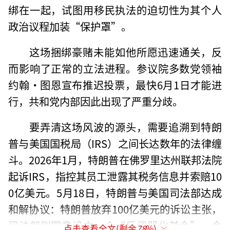
绑在一起，试图用移民执法的迫切性为其个人
政治议程加装“保护罩”。
这场捆绑豪赌未能如他所愿迅速通关，反
而影响了正常的立法进程。参议院多数党领袖
约翰·图恩宣布推迟投票，最快6月1日才能进
行，共和党内部因此出现了严重分歧。
要弄清这场风波的源头，需要追溯到特朗
普与美国国税局（IRS）之间长达数年的法律缠
斗。2026年1月，特朗普在佛罗里达州联邦法院
起诉IRS，指控其员工泄露其税务信息并索赔10
0亿美元。5月18日，特朗普与美国司法部达成
和解协议：特朗普放弃100亿美元的诉讼主张，
司法部则同意设立一个“反武器化基金”，金
点击查看全文(剩余
78
%)