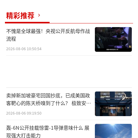
格，而不是给总统和盟友攒一笔巨款。
精彩推荐
显然，特朗普这一举动在共和党内部掀起
不愧是全球最强！央视公开反航母作战
的连锁反应，早已超越了预算争议本身，并彻
流程
底暴露了该党在多个核心维度上的深刻分裂。
2026-08-06 10:50:54
以蒂利斯、卡西迪等为代表的温和派共和党人
认为，用纳税人的钱去赔偿此前国会山暴乱参
与者是对执法人员和法治精神的背叛。MAGA派
则支持特朗普的“法律战”复仇叙事，认为拜
登政府确实曾将司法系统“武器化”。这种根
卖掉新加坡豪宅回国抄底，已成美国政
本性分歧让共和党在道德高地和选民基本盘之
客靶心的陈天桥嗅到了什么？ 极致安全
的追寻
间左右为难。
2026-08-06 09:19:50
轰-6N公开挂载惊雷-1导弹意味什么 展
接下来，无论特朗普如何施压或修改“基
现强大打击能力