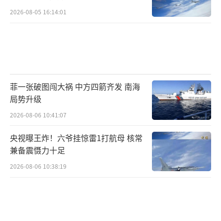
金”管理结构，都无法回避一个现实，那就是
2026-08-05 16:14:01
共和党内部深层的结构性矛盾。这种矛盾的主
要根源正是特朗普所惯用的忠诚测试式的领导
方式。它虽然能在短期内巩固其在基层的控制
力，却也不可避免地让共和党陷入持续的内
耗。当美国民众的部分民生账单尚无着落之
菲一张破图闯大祸 中方四箭齐发 南海
时，他们可能还得为特朗普巨额的“政治基
局势升级
金”买单。最终特朗普或许能得偿所愿，但共
2026-08-06 10:41:07
和党和美国民众为此付出的代价，才是这场政
央视曝王炸！六爷挂惊雷1打航母 核常
治豪赌中最沉重、也最持久的苦果。
（责任编辑：
兼备震慑力十足
张蕾 TT0001）
2026-08-06 10:38:19