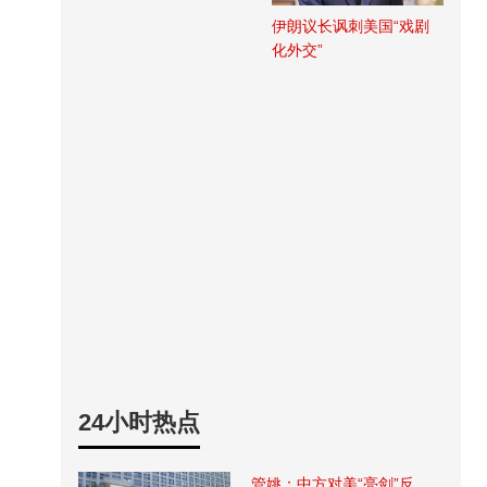
伊朗议长讽刺美国“戏剧
化外交”
24小时热点
管姚：中方对美“亮剑”反