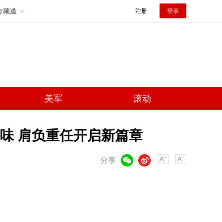
方频道
注册
登录
美军
滚动
味 肩负重任开启新篇章
微信
微博
分享