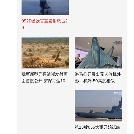
052D首次官宣发射鹰击2
0！
我军新型导弹清晰发射画
洛马公开展出无人僚机外
面首度公开 穿深可达10
形，和歼-50高度相似
米
第13艘055大驱开始试航