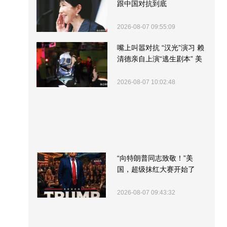
跟中国对抗到底
2026-08-07 09:55:09
嘴上叫嚣对抗 “汉光”演习 赖
清德亲自上演“逃生剧本” 美
军方围观“服务”
2026-08-07 10:02:48
“向特朗普同志致敬！”美
国，超级抹红大赛开始了
2026-08-07 09:43:32