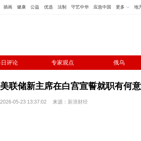
插画
健康
公益
优选
法制
守艺中华
应急中国
更多
地
每日评论
专家观点
俄乌
美联储新主席在白宫宣誓就职有何意
2026-05-23 13:37:02
来源：
新浪财经