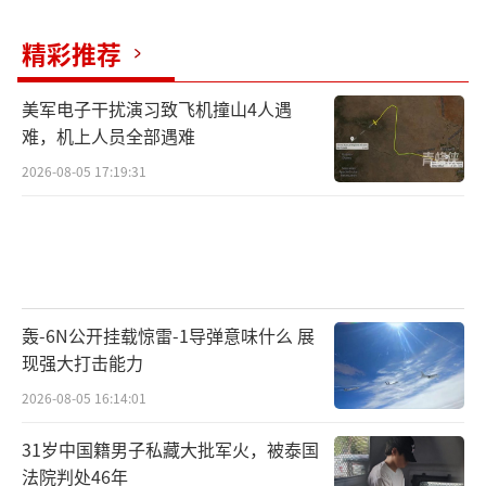
赛考斯用中文回应“非常好”，随即用英
精彩推荐
文说：“我的中文说得很糟糕，你的英语说得
特别棒。”殷玉珍笑着说：“那我们共同好好
美军电子干扰演习致飞机撞山4人遇
难，机上人员全部遇难
学，我们经常对话。”赛考斯许诺会很快来到
中国，和她面对面交流。
2026-08-05 17:19:31
对中国的情感一直“种”在赛考斯心里。
他的教室里挂满了中国元素：有他在毛乌素捐
款的照片，有洛阳龙门石窟的风景，也有和中
国朋友的合影。赛考斯说：“我做这一切从不
轰-6N公开挂载惊雷-1导弹意味什么 展
现强大打击能力
是为了博取名利，只是想要回馈这个善待我、
接纳我的美好国度。正是在中国的经历，让我
2026-08-05 16:14:01
成为更好的自己。”
31岁中国籍男子私藏大批军火，被泰国
法院判处46年