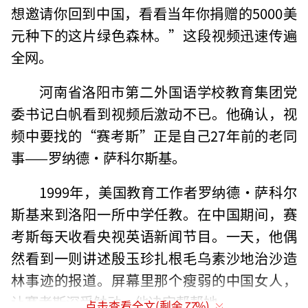
想邀请你回到中国，看看当年你捐赠的5000美
元种下的这片绿色森林。”这段视频迅速传遍
全网。
河南省洛阳市第二外国语学校教育集团党
委书记白帆看到视频后激动不已。他确认，视
频中要找的“赛考斯”正是自己27年前的老同
事——罗纳德·萨科尔斯基。
1999年，美国教育工作者罗纳德·萨科尔
斯基来到洛阳一所中学任教。在中国期间，赛
考斯每天收看央视英语新闻节目。一天，他偶
然看到一则讲述殷玉珍扎根毛乌素沙地治沙造
林事迹的报道。屏幕里那个瘦弱的中国女人，
让赛考斯深受触动。他决定帮帮她。
点击查看全文(剩余
77
%)