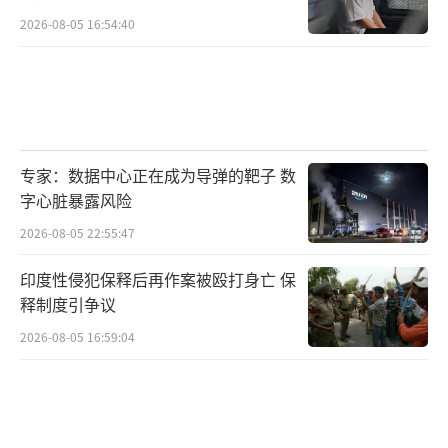
按照约定，赛考斯今年将再来中国。他会
2026-08-05 16:54:40
先在洛阳待两三天，然后白帆带着学生和他一
起去殷玉珍治沙的地方，栽上小树。已经满是
绿色的毛乌素沙地里，当年殷玉珍立下的砖碑
换成了汉白玉。5000美元成就的5万棵树还在生
长，治沙人种下的绿越发蓬勃。
（责任编辑：张小花
专家：数据中心正在成为导弹的靶子 数
字心脏暴露风险
TT1000）
2026-08-05 22:55:47
印度性侵犯保释后再作案被殴打身亡 保
释制度引争议
2026-08-05 16:59:04