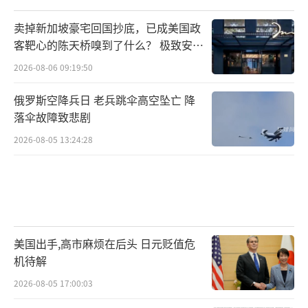
卖掉新加坡豪宅回国抄底，已成美国政
客靶心的陈天桥嗅到了什么？ 极致安全
的追寻
2026-08-06 09:19:50
俄罗斯空降兵日 老兵跳伞高空坠亡 降
落伞故障致悲剧
2026-08-05 13:24:28
美国出手,高市麻烦在后头 日元贬值危
机待解
2026-08-05 17:00:03