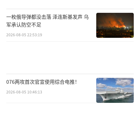
在洛阳的任教后归国，殷玉珍与他失去了联
一枚俄导弹都没击落 泽连斯基发声 乌
系。2026年5月16日，她对着镜头发出了那段
军承认防空不足
寻人视频。当晚，白帆就给赛考斯发了电子邮
2026-08-05 22:53:19
件，讲述了殷玉珍正在急切地寻找他，还回忆
了当年一起去毛乌素的往事。
赛考斯很快回复了邮件，写道：“这真是
奇迹”，“还有人记得我，这太不可思议
076两攻首次官宣使用综合电推！
了”。白帆随即拨通越洋电话。赛考斯得知当
2026-08-05 10:46:13
年的树苗已成林，激动地说：“那太棒了！我
马上就来，我已经等不及了！”很快，殷玉珍
也与赛考斯成功连线。隔着屏幕，殷玉珍哽咽
着喊出：“You are my brother！”这句英文
是殷玉珍为了重逢一遍遍练习的成果。