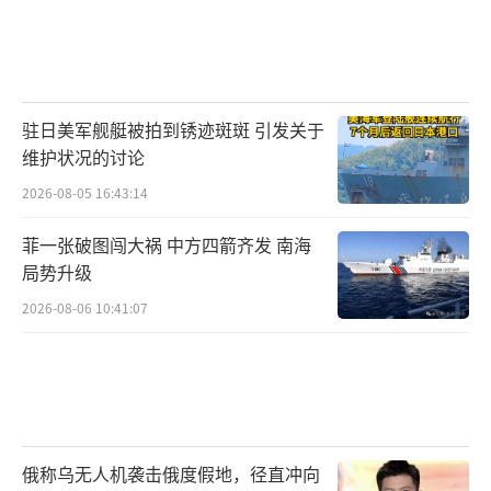
驻日美军舰艇被拍到锈迹斑斑 引发关于
维护状况的讨论
2026-08-05 16:43:14
菲一张破图闯大祸 中方四箭齐发 南海
局势升级
2026-08-06 10:41:07
俄称乌无人机袭击俄度假地，径直冲向