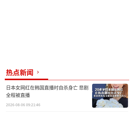
那次见面，望着一望无际的黄沙和刚刚种
下的稚嫩幼苗，赛考斯由衷赞叹：“您是我见
过的最了不起的人。”朴实的殷玉珍连夜缝了
一双绣花鞋垫，塞到赛考斯手里。赛考斯走
后，殷玉珍在沙地里用砖垒了一个碑，刻上美
国友人“赛·考斯基”的名字。此后，殷玉珍
把自己钉在了沙地里。当年用赛考斯捐款买来
热点新闻
的树苗，被她一棵一棵背进沙窝，一棵一棵栽
日本女网红在韩国直播时自杀身亡 悲剧
进黄沙。20多年过去，5万多棵树苗蔓延成数万
全程被直播
亩绿洲。
2026-08-06 09:21:46
树种活了，沙漠绿了。殷玉珍成了全国劳
动模范，也走上了联合国的领奖台。但有一件
事，她始终放不下。2000年年底，赛考斯结束