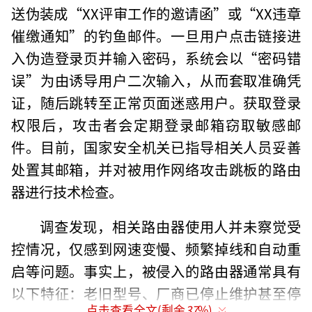
送伪装成“XX评审工作的邀请函”或“XX违章
催缴通知”的钓鱼邮件。一旦用户点击链接进
入伪造登录页并输入密码，系统会以“密码错
误”为由诱导用户二次输入，从而套取准确凭
证，随后跳转至正常页面迷惑用户。获取登录
权限后，攻击者会定期登录邮箱窃取敏感邮
件。目前，国家安全机关已指导相关人员妥善
处置其邮箱，并对被用作网络攻击跳板的路由
器进行技术检查。
调查发现，相关路由器使用人并未察觉受
控情况，仅感到网速变慢、频繁掉线和自动重
启等问题。事实上，被侵入的路由器通常具有
以下特征：老旧型号、厂商已停止维护甚至停
点击查看全文(剩余
37
%)