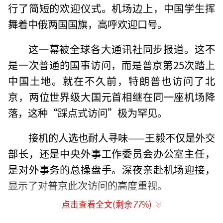
行了简短的欢迎仪式。机场边上，中国学生挥
舞着中俄两国国旗，高呼欢迎口号。
这一幕被全球各大通讯社同步报道。这不
是一次普通的国事访问，而是普京第25次踏上
中国土地。就在不久前，特朗普也访问了北
京，两位世界级大国元首相继在同一座机场降
落，这种“踩点式访问”极为罕见。
接机的人选也耐人寻味——王毅不仅是外交
部长，还是中央外事工作委员会办公室主任，
是对外事务的总操盘手。深夜亲赴机场迎接，
显示了对普京此次访问的高度重视。
点击查看全文(剩余
77
%)
根据中俄双方公布的日程，普京此次访华