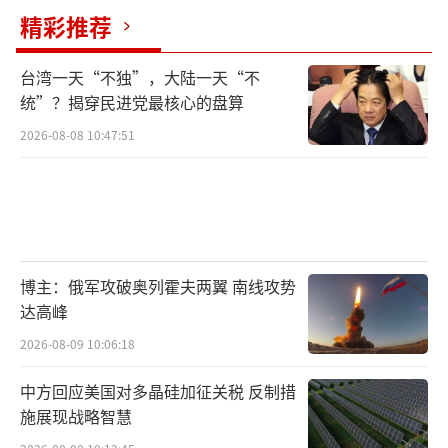
普京此次访华，带的是诚意和签约笔，旨
精彩推荐
在共同书写下一个十年的合作蓝图。这次访问
台湾一天“不独”，大陆一天“不
的节奏也非常微妙，特朗普刚走，普京就来，
统”？揭穿民进党最核心的盘算
前后不到一周。这种时间安排并非巧合，而是
2026-08-08 10:47:51
精心计算的结果。
接机规格也显示出中国的大国外交定力。
无论是特朗普还是普京，中国都按规矩接待，
但不站队。这种不结盟、不对抗、不针对第三
博主：俄军攻破奥列霍夫两翼 南线攻势
方的态度，正是大国外交的体现。
达高峰
在全球动荡不安的背景下，北京机场那盏
2026-08-09 10:06:18
灯格外引人注目。它告诉全世界，这里有一条
中方回应美国对多晶硅加征关税 反制措
对话和合作的道路，有一个负责任的大国。中
施展现战略智慧
俄之间的长期稳定协作，最大的受益者是全世