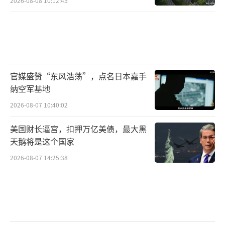
2026-08-08 10:12:45
界，因为在一个充斥制裁、关税、战火的世界
里，可预期、可信赖的合作比黄金还稀缺。
数字背后，是两个大国25年来一砖一瓦砌
出的信任。而信任，才是这个世界最稀缺的资
官媒盛赞“东风浩荡”，点名日本嘉手
源。
（责任编辑：卢其龙 CM0882）
纳空军基地
2026-08-07 10:40:02
美国财长逼宫，扣押万亿美债，最大黑
天鹅将是这个国家
2026-08-07 14:25:38