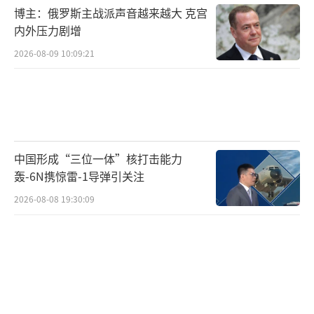
博主：俄罗斯主战派声音越来越大 克宫
是“中俄教育年”开幕式的举行，象征着两国
内外压力剧增
在教育领域的深入合作，具有长远效应。
2026-08-09 10:09:21
普京在红场胜利日阅兵时强调，俄中协作
是维护国际关系稳定的最重要因素，成为防止
核扩散和维持战略稳定的关键。这表明，中俄
关系在全球战略中占据重要位置。
中国形成“三位一体”核打击能力
轰-6N携惊雷-1导弹引关注
俄罗斯面临西方制裁，欧洲市场几乎被掐
2026-08-08 19:30:09
死，“向东转”已成为其生死线。中国是俄罗
斯最稳定的能源买家，人民币是最可靠的结算
工具，中国的高端制造是俄罗斯重建工业的重
要拼图。因此，对中国而言，俄罗斯不仅是合
作伙伴，更是战略生命线。