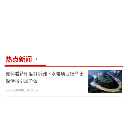
问，更是一种表态。
普京作为俄罗斯总统，已经25次踏上中国
的土地，这个频率在世界外交史上极为罕见。
最近一次访华是在2025年8月底到9月初，距离
这次访问不到9个月。
热点新闻
中俄双边贸易额在2025年达到2279亿美
元，2026年前四个月继续保持近20%的高速增
如何看待印度打听雅下水电项目细节 刺
长。更重要的是，双边贸易本币结算率已经超
探情报引发争议
过99%，其中人民币占比超过90%。这意味着
2026-08-09 10:04:52
在美国动用金融制裁工具后，中俄已经建立了
独立的金融管道。
中俄合作从传统的能源和原材料扩展到高
端制造、人工智能、航天和教育等领域。特别