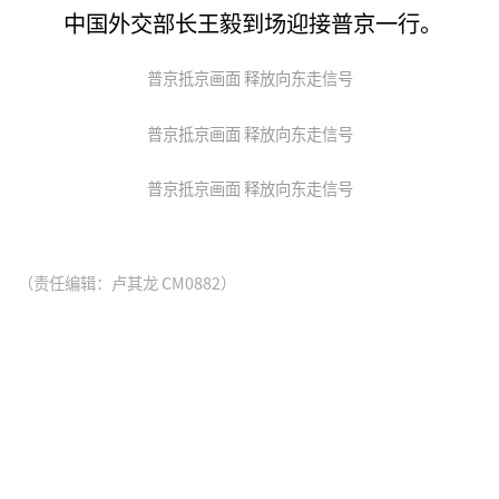
中国外交部长王毅到场迎接普京一行。
普京抵京画面 释放向东走信号
普京抵京画面 释放向东走信号
普京抵京画面 释放向东走信号
（责任编辑：卢其龙 CM0882）