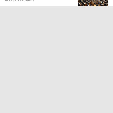
老兵独自完成导弹发射太戳人 极限挑战
展现战场韧性
2026-08-07 09:07:53
纽约市长登台发言遭台下喊嘘 讲了30秒
后匆匆离台 听众倒竖拇指
2026-08-06 16:31:19