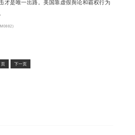
击才是唯一出路。美国靠虚假舆论和霸权行为
。
M0882
)
2
页
下一页