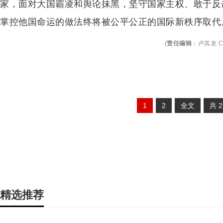
家，面对大国霸凌和舆论抹黑，坚守国家主权、敢于反
掌控他国命运的做法终将被公平公正的国际新秩序取代
(
责任编辑
：
卢其龙 C
1
2
全文
共
精选推荐