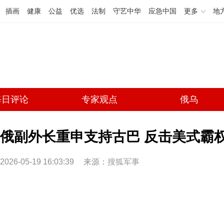
插画
健康
公益
优选
法制
守艺中华
应急中国
更多
地
每日评论
专家观点
俄乌
俄副外长重申支持古巴 反击美式霸
2026-05-19 16:03:39
来源：
搜狐军事