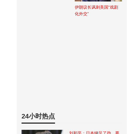
伊朗议长讽刺美国“戏剧
化外交”
24小时热点
刘和平：日本铆足了劲，要