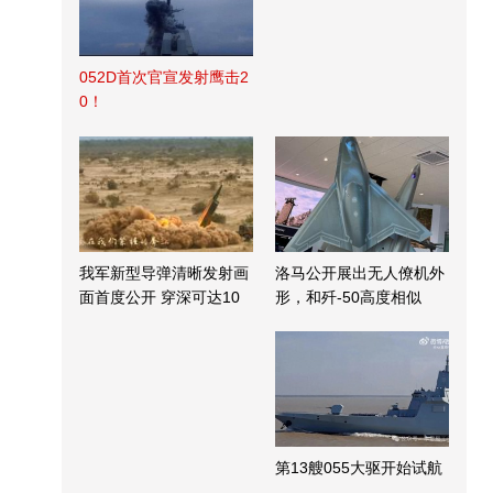
052D首次官宣发射鹰击2
0！
我军新型导弹清晰发射画
洛马公开展出无人僚机外
面首度公开 穿深可达10
形，和歼-50高度相似
米
第13艘055大驱开始试航