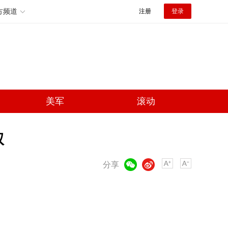
方频道
注册
登录
美军
滚动
权
微信
微博
分享