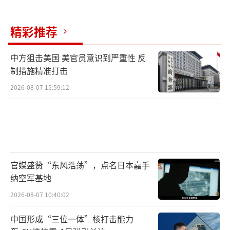
着从和平国家向武器出口国的危险转型，使一
些地缘冲突的风险急剧上升。
精彩推荐
日本加速军事扩张，新版《防卫白皮书》
中方狙击美国 美官员意识到严重性 反
草案与当前防卫预算连续大幅增长形成呼应。2
制措施精准打击
026财年初始防卫预算已突破9万亿日元，重点
2026-08-07 15:59:12
投向自主研发和对外采购远程攻击性导弹、发
展高超音速武器装备及太空军事能力等进攻性
能力建设，同时大幅增加与美国及其他盟友的
联合演训频次，并将自卫队活动范围扩展到南
海、印度洋、南太平洋甚至全球范围内。这实
官媒盛赞“东风浩荡”，点名日本嘉手
质上是在推动日本军事战略出现对外主动介入
纳空军基地
的进攻性转型，彻底抛弃了“专守防卫”的原
2026-08-07 10:40:02
则。
中国形成“三位一体”核打击能力