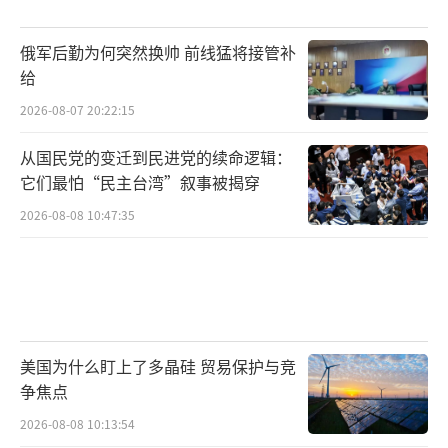
台海、南海这些地缘热点问题的局势会更
俄军后勤为何突然换帅 前线猛将接管补
加复杂化。日本通过煽动所谓的“中国威胁
给
论”，谋求深度介入台海事务，与美西方国家
2026-08-07 20:22:15
构建所谓台海“联动机制”，推动南海问题国
从国民党的变迁到民进党的续命逻辑：
际化、军事化，进一步加剧地区紧张局势，增
它们最怕“民主台湾”叙事被揭穿
大偶发冲突的风险。一旦局势失控，将给地区
2026-08-08 10:47:35
国家带来巨大损失，也会破坏全球供应链的稳
定。
战后国际秩序正面临严重冲击，日本通过
修宪强军等手段逐渐动摇战后国际秩序，给全
美国为什么盯上了多晶硅 贸易保护与竞
球安全治理特别是亚太地区的安全环境带来系
争焦点
统性风险。日本国内极右翼势力进一步抬头，
2026-08-08 10:13:54
战后日本国内的和平主义共识被瓦解削弱，军