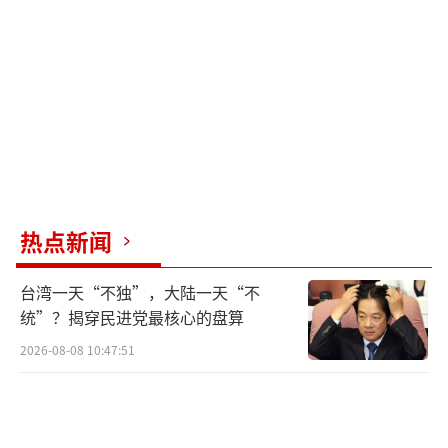
国内矛盾，实现挣脱战败国身份、谋求军事大
国地位的野心。
除了炒作“中国威胁论”，《防卫白皮
书》还显露出日本急于挣脱战后和平体制束缚
的战略野心。日本强军扩武行径愈发肆无忌
惮，背弃“专守防卫”原则，加快研发列装远
程打击导弹、部署军用无人机等进攻性装备，
热点新闻
不断拓宽自卫队活动范围，全方位提升主动作
台湾一天“不独”，大陆一天“不
战能力。
统”？揭穿民进党最核心的盘算
日本还将大力扶持本土军工产业发展，放
2026-08-08 10:47:51
宽防卫装备出口限制，打通面向全球的武器装
备对外销售路径，壮大国内军工产业链条，依
靠军备研发和对外军贸扩充军事实力，为继续