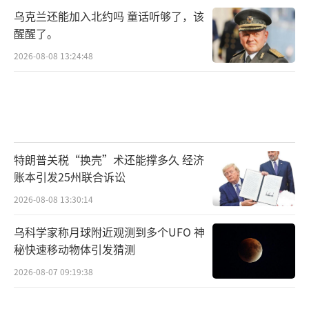
乌克兰还能加入北约吗 童话听够了，该
国主义思想死灰复燃，历史修正主义大行其
醒醒了。
道，不断撕裂日本社会，导致日本在错误的道
2026-08-08 13:24:48
路上越走越远，甚至可能重蹈历史覆辙，给亚
洲地区带来新的危害。
（责任编辑：卢其龙 CM0882）
特朗普关税“换壳”术还能撑多久 经济
账本引发25州联合诉讼
2026-08-08 13:30:14
乌科学家称月球附近观测到多个UFO 神
秘快速移动物体引发猜测
2026-08-07 09:19:38