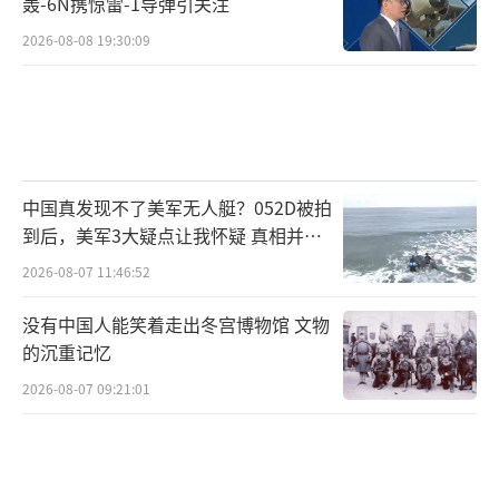
轰-6N携惊雷-1导弹引关注
日本加快推动右翼政治议程，执政的自民
党凭借众议院超过三分之二的议席优势，正在
2026-08-08 19:30:09
谋求加快推进修宪进程，核心目标是将自卫队
写入宪法，赋予行政权力在紧急状态下的更大
集权。这些动向相互勾结，形成了军事松绑、
进一步扩军以及推动修宪的恶性循环。
中国真发现不了美军无人艇？052D被拍
到后，美军3大疑点让我怀疑 真相并非
日本政府不断突破《和平宪法》，违背和
如此
平宪法精神。相关举动如果不及时遏制，会给
2026-08-07 11:46:52
东亚乃至全球安全带来多方面的冲击，战后国
没有中国人能笑着走出冬宫博物馆 文物
际和平秩序也面临被颠覆的风险。这会极大刺
的沉重记忆
激地区军备竞赛升级，迫使周边国家加强防
2026-08-07 09:21:01
范，采取反制措施，加剧地区安全困境，使局
势螺旋升级，亚太地区也将面临阵营对抗走向
分裂的风险。