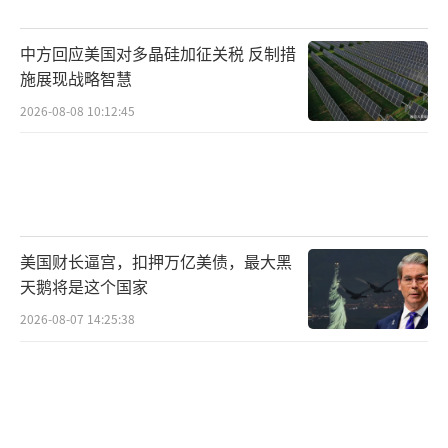
推进强军扩武路线筑牢产业根基。
中方回应美国对多晶硅加征关税 反制措
此外，日本还会拉拢外部势力抱团结派，
施展现战略智慧
频繁与美西方国家及区域内小国开展军事合
2026-08-08 10:12:45
作，搞对抗性和排他性的小圈子，宣扬冷战对
抗思维，制造地区对立矛盾，插手影响地区安
全事务。这些做法会搅乱地区安全局势，破坏
东亚地区长久以来形成的和平稳定格局，推升
美国财长逼宫，扣押万亿美债，最大黑
地区安全风险。
天鹅将是这个国家
日本政府近期的一系列军事动向暴露出其
2026-08-07 14:25:38
试图重新成为军事大国的野心。日本加快军事
松绑，全面解禁杀伤性武器出口，取消非战斗
用途的限制，允许向冲突地区出口武器，标志