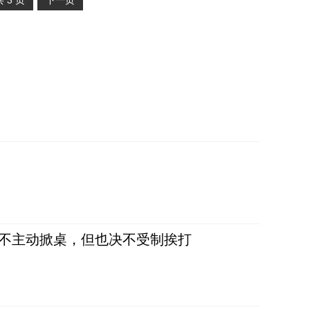
共
3
页
下一页
，不主动掀桌，但也决不受制挨打