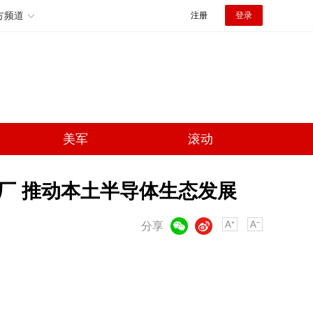
方频道
注册
登录
美军
滚动
厂 推动本土半导体生态发展
微信
微博
分享