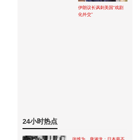
伊朗议长讽刺美国“戏剧
化外交”
24小时热点
张维为、唐湘龙：日本最不