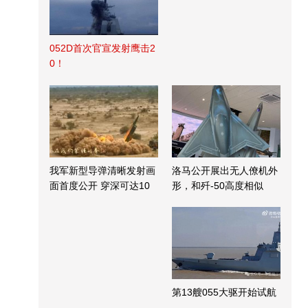
052D首次官宣发射鹰击2
0！
我军新型导弹清晰发射画
洛马公开展出无人僚机外
面首度公开 穿深可达10
形，和歼-50高度相似
米
第13艘055大驱开始试航