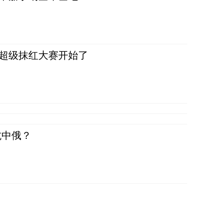
，超级抹红大赛开始了
抗中俄？