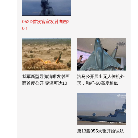
052D首次官宣发射鹰击2
0！
我军新型导弹清晰发射画
洛马公开展出无人僚机外
面首度公开 穿深可达10
形，和歼-50高度相似
米
第13艘055大驱开始试航