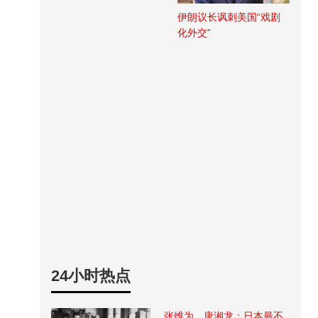
伊朗议长讽刺美国“戏剧
化外交”
24小时热点
张维为、唐湘龙：日本最不