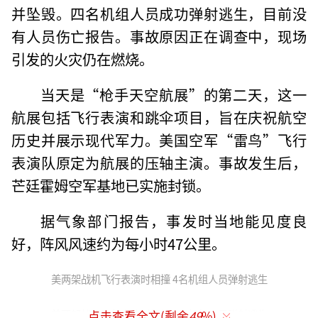
并坠毁。四名机组人员成功弹射逃生，目前没
有人员伤亡报告。事故原因正在调查中，现场
引发的火灾仍在燃烧。
当天是“枪手天空航展”的第二天，这一
航展包括飞行表演和跳伞项目，旨在庆祝航空
历史并展示现代军力。美国空军“雷鸟”飞行
表演队原定为航展的压轴主演。事故发生后，
芒廷霍姆空军基地已实施封锁。
据气象部门报告，事发时当地能见度良
好，阵风风速约为每小时47公里。
美两架战机飞行表演时相撞 4名机组人员弹射逃生
美两架战机飞行表演时相撞 4名机组人员弹射逃生
点击查看全文(剩余
49
%)