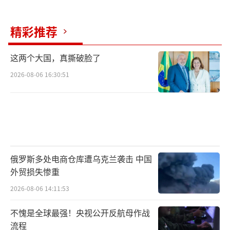
出的理性选择。美国不会为了“台独”牺牲自
己，更不会冒着巨大风险出兵台海。“台
精彩推荐
独”势力幻想靠美国分裂国家，完全是痴心妄
想。
这两个大国，真撕破脸了
中国政府和人民在台湾问题上的立场始终
2026-08-06 16:30:51
坚定，我们有足够的能力和信心挫败任何形式
的“台独”分裂图谋，保护国家的主权和领土
完整。无论外部势力如何操弄，无论“台
独”如何蹦跶，都改变不了台湾是中国一部分
的事实，也改变不了两岸必然统一的历史大
俄罗斯多处电商仓库遭乌克兰袭击 中国
外贸损失惨重
势。
2026-08-06 14:11:53
特朗普的警告再次给“台独”敲响警钟，
不愧是全球最强！央视公开反航母作战
也让世界看清美国的真实面目。美国所谓
流程