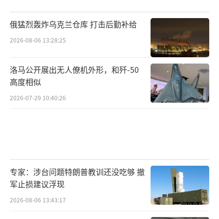
俄猛烈轰炸乌克兰仓库 打击后勤补给
2026-08-06 13:28:25
洛马公开展出无人僚机外形，和歼-50
高度相似
2026-07-29 10:40:26
专家：涉台问题特朗普教训还没吃够 撤
军止损建议浮现
2026-08-06 13:43:17