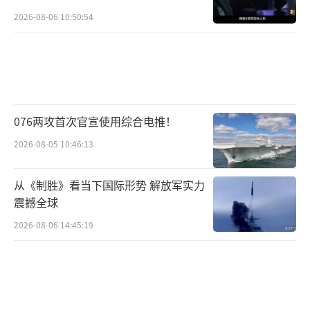
的“挺台”从来都是为了自身利益，根本不会
2026-08-06 10:50:54
真心为台湾着想。“台独”势力如果继续执迷
不悟，一意孤行，最终只会把台湾推向万劫不
复的深渊，让台湾民众付出沉重代价。
未来，台海局势的主动权始终掌握在中国
076两攻首次官宣使用综合电推！
手中。只要我们坚定立场，保持定力，坚决反
2026-08-05 10:46:13
对任何分裂行径，加强国防力量建设，就一定
能维护台海和平稳定，推动两岸关系和平发
从《制胜》看当下国际形势 解放军实力
展，最终实现国家完全统一。任何企图分裂自
震撼全球
己国家的人，都将被永远钉在历史的耻辱柱
2026-08-06 14:45:19
上，注定没有好下场。
（责任编辑：卢其龙 CM0882）