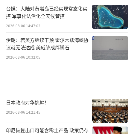
台媒：大陆对黄岩岛已经实现常态化实
控 军事化法治化全天候管控
2026-08-06 14:47:02
伊朗：若美方继续干预 霍尔木兹海峡协
议就无法达成 美威胁成绊脚石
2026-08-06 10:32:05
日本政府对华挑衅！
2026-08-06 14:21:45
印尼恢复出口可能含稀土产品 政策仍存