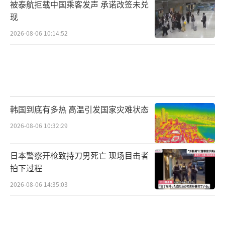
被泰航拒载中国乘客发声 承诺改签未兑
现
2026-08-06 10:14:52
韩国到底有多热 高温引发国家灾难状态
2026-08-06 10:32:29
日本警察开枪致持刀男死亡 现场目击者
拍下过程
2026-08-06 14:35:03