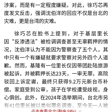
涉案，而是有一定程度嫌疑。对此，徐巧芯再
度发文反击，强调沈伯洋的回应不仅是台北的
灾难，更是台湾的灾难。
徐巧芯在脸书上提到，对于基层里长
因“反渗透法”被检调调查甚至无辜羁押的情
况，沈伯洋认为不能因为警察查了五个人，其
中只有一个有嫌疑就要求警察对另外四个人道
歉。然而，基隆有一位里长仅因带团赴陆旅游
被起诉，并被羁押长达23天，一审无罪，高院
驳回上诉定谳，最终只获得9.2万元新台币补
偿。家庭受到公审，孩子在学校遭受歧视，身
心俱创。此外，在2024年选举期间，台北市另
有41位里长被以类似罪名调查，至今无一人被
点击查看全文(剩余
58
%)