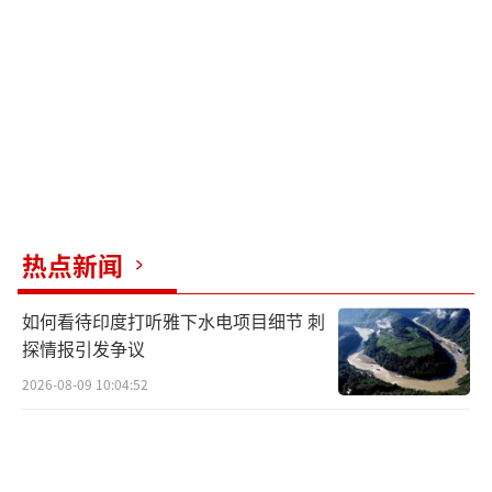
陆经商，沈自己是不是也属于“高风险族
群”应该被调查监管？干脆直接说，沈的政见
就是要用监管方式把基层、宫庙和两岸交流纳
入司法射程，不配合就通报检调，先抓人再
说？
徐巧芯直言，台北市民需要的是一个懂得
处理垃圾、交通和社会福利问题的人，而不是
热点新闻
一个把全市里长当成“渗透高风险族群”管理
的认知作战专家。读书读到把人民当研究对象
如何看待印度打听雅下水电项目细节 刺
只会让人觉得他在“已读乱回”，这不只是台
探情报引发争议
北的灾难，更是台湾的灾难。
（责任编辑：张蕾 TT00
2026-08-09 10:04:52
01）