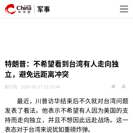
军事
特朗普：不希望看到台湾有人走向独
立，避免远距离冲突
脚只肉
2026-05-17 12:10:44
最近，川普访华结束后不久就对台湾问题
发表了看法。他表示不希望有人因为美国的支
持而走向独立，并且不想因此远赴战场。这一
表态对于台湾来说犹如重磅炸弹。