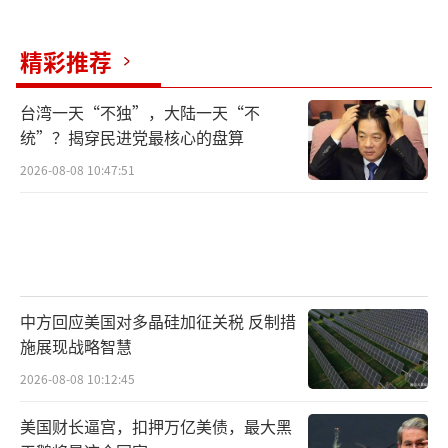
精彩推荐
台湾一天“不独”，大陆一天“不
统”？揭穿民进党最核心的盘算
2026-08-08 10:47:51
中方回应美国对多晶硅加征关税 反制措
施展现战略智慧
2026-08-08 10:12:45
美国财长逼宫，扣押万亿美债，最大黑