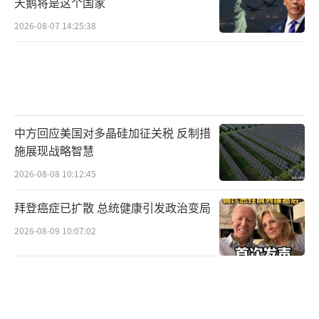
天鹅将是这个国家
行业以及盟友进行必要的沟通后再行公布，以
2026-08-07 14:25:38
避免不必要的政治阻力；三是特朗普本人惯于
通过分阶段释放利好消息的方式，来保持舆论
热度和政策主动权。但无论出于何种原因，这
种“许多事情已经发生”的表述已经成功吊起
了市场和公众的胃口，让外界对接下来数周内
中方回应美国对多晶硅加征关税 反制措
美方可能公布的一系列声明充满期待。
施展现战略智慧
2026-08-08 10:12:45
特朗普将此行评价为“历史性的时刻”，
这一定性值得深入解读。一般而言，“历史
拜登癌症已扩散 总统健康引发政治变局
性”这一词汇不会被轻易使用，它通常意味着
2026-08-09 10:07:02
国家间关系的某种根本性转折，或者某些长期
悬而未决的重大问题获得了突破性解决。结合
当前国际局势来看，中美两国作为最大的两个
经济体，在经历了过去几年的紧张与摩擦之