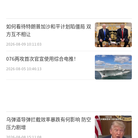
在对外关系层面，特朗普的“历史性时
刻”评价同样引发连锁反应。美国的盟友和主
如何看待特朗普加沙和平计划陷僵局 双
要贸易伙伴高度关注此次访问达成的具体内
方互不相让
容。一些欧洲和亚洲的经济体已在第一时间通
2026-08-09 10:11:03
过外交渠道了解相关情况，并准备评估新协议
076两攻首次官宣使用综合电推！
对全球产业链和地缘经济格局的影响。多数初
步反应认为，中美两国作为全球经济增长的主
2026-08-05 10:46:13
要引擎，如果能够建立起更加稳定和可预期的
合作框架，对于全球经济复苏、能源转型以及
新技术治理等全球性议题都将产生正面推动。
特朗普在讲话中提到“良好关系”的建立也让
许多国家看到了大国间通过外交手段解决复杂
乌弹道导弹拦截效率暴跌有何影响 防空
压力剧增
问题的可能性。
2026-08-08 15:11:08