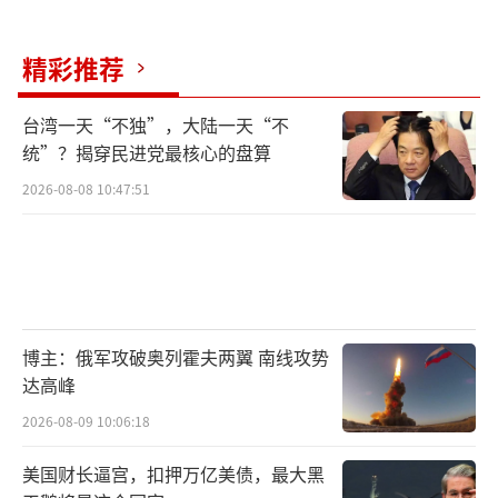
题提供顶层推动力。特朗普对这一点的格外强
调，说明他充分认可此次建立起来的沟通渠道
精彩推荐
对于未来双边关系的稳定作用。
台湾一天“不独”，大陆一天“不
统”？揭穿民进党最核心的盘算
值得注意的是，特朗普两次提到“还有很
多事情已经发生”，并且表示后续将陆续公布
2026-08-08 10:47:51
相关消息。这种表态方式相当于给外界留下了
一个巨大的悬念，也暗示着此次中国之行所取
得的成果或许比目前公开披露的还要广泛。分
析人士指出，这种“留白”可能是出于几方面
博主：俄军攻破奥列霍夫两翼 南线攻势
的考虑：一是某些协议的具体细节还需要经过
达高峰
法律审核和文本最终敲定，不适合在返回的第
2026-08-09 10:06:18
一时间全盘托出；二是部分涉及科技合作、投
资准入的突破性安排，或许需要与国会、相关
美国财长逼宫，扣押万亿美债，最大黑