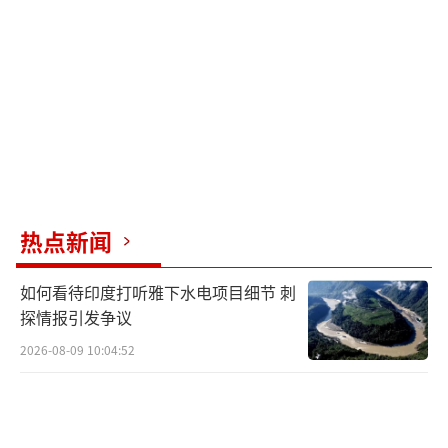
动着全球市场的神经。此前，双方在多个领域
既存在竞争，也保有对话窗口。而此次特朗普
在返美第一时间便确认已完成一项“很好的贸
易协议”，这说明在访问期间，两国经贸团队
在关键问题上取得了决定性进展。这份协议涵
盖货物贸易、服务贸易、农业合作、能源采购
以及技术合作等多个支柱领域。双方同意在相
互尊重、平等互利的基础上，分阶段扩大市场
热点新闻
准入，并建立起一套新的经贸沟通机制，用于
如何看待印度打听雅下水电项目细节 刺
处理日常的摩擦与关切。特朗普所说的“很
探情报引发争议
好”，很可能指向了协议在保护美国国内产业
2026-08-09 10:04:52
利益与扩大对华出口之间实现了令其满意的平
衡。
除了贸易协议，特朗普反复强调“双方建