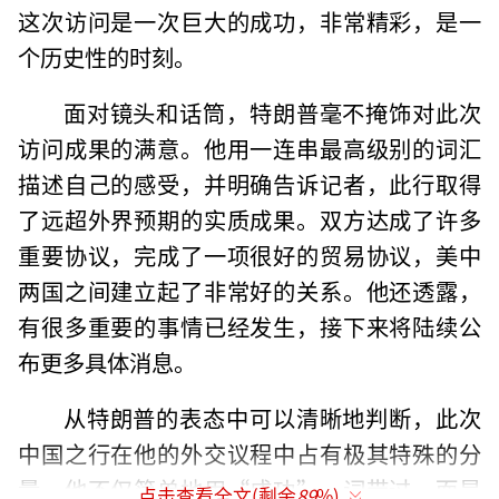
这次访问是一次巨大的成功，非常精彩，是一
个历史性的时刻。
面对镜头和话筒，特朗普毫不掩饰对此次
访问成果的满意。他用一连串最高级别的词汇
描述自己的感受，并明确告诉记者，此行取得
了远超外界预期的实质成果。双方达成了许多
重要协议，完成了一项很好的贸易协议，美中
两国之间建立起了非常好的关系。他还透露，
有很多重要的事情已经发生，接下来将陆续公
布更多具体消息。
从特朗普的表态中可以清晰地判断，此次
中国之行在他的外交议程中占有极其特殊的分
量。他不仅简单地用“成功”一词带过，而是
点击查看全文(剩余
89
%)