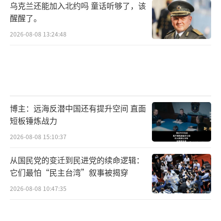
乌克兰还能加入北约吗 童话听够了，该
尤其在大选周期中，外交领域的突破往往能够
醒醒了。
有效转化为国内政治资本。他所强调的贸易协
2026-08-08 13:24:48
议直接关联着中西部农业州、能源生产州以及
广大制造业从业者的切身利益。称赞此行
为“巨大成功”，等于是在告诉美国民众：他
兑现了让美国再次伟大、通过实力实现和平与
繁荣的承诺。消息传回国内后，美国商会以及
博主：远海反潜中国还有提升空间 直面
多个主要行业的协会随即发表声明，对访问成
短板锤炼战力
果表示欢迎。企业界普遍认为，一项稳定、可
2026-08-08 15:10:37
预期的双边经贸框架对于美国企业的全球供应
从国民党的变迁到民进党的续命逻辑：
链布局、出口增长以及投资信心都具有正面作
它们最怕“民主台湾”叙事被揭穿
用。股市在相关消息传出后也给出了积极反
2026-08-08 10:47:35
应，投资者对于中美关系缓和的预期明显增
强。