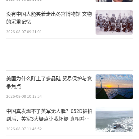
当然，在一片积极的评价声中，也有部分
没有中国人能笑着走出冬宫博物馆 文物
持谨慎态度的声音提醒，衡量一次访问成功与
的沉重记忆
否，不仅要看即时表态和签署的文件，更要看
2026-08-07 09:21:01
后续的落实情况和关系的长期走势。美国国会
中一些对华强硬派议员已经表示，他们将仔细
审查贸易协议文本，确保其中没有损害美国利
益的条款，并会持续关注双方在技术安全、供
应链重组等关键领域的后续互动。他们要求行
美国为什么盯上了多晶硅 贸易保护与竞
政当局在公布具体协议内容时向国会进行充分
争焦点
说明。但不可否认的是，特朗普本人在走下飞
2026-08-08 10:13:54
机那一刻所展现出的自信和热情已经为接下来
中国真发现不了美军无人艇？052D被拍
的国内程序和相关政策推动定下了一个非常积
到后，美军3大疑点让我怀疑 真相并非
极的基调。总统本人在现场的直接背书极大压
如此
2026-08-07 11:46:52
缩了反对声音试图在早期阶段否定成果的空