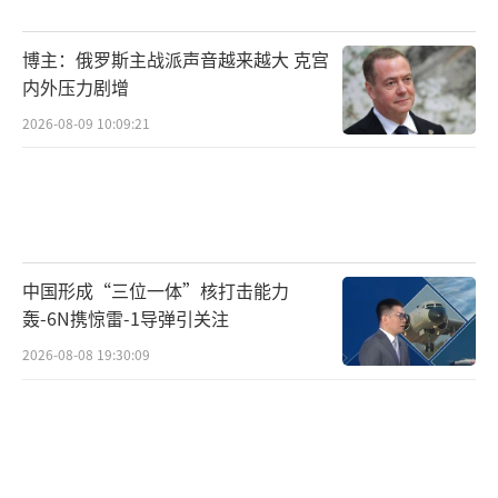
立了良好的关系”。国家间的关系往往通过领
博主：俄罗斯主战派声音越来越大 克宫
导人之间的互动得到集中体现，而良好的工作
内外压力剧增
关系和相互理解是处理复杂议题、管控分歧的
2026-08-09 10:09:21
基石。据随行人员透露，访问期间，特朗普与
中方领导人进行了长时间的小范围和大范围会
谈，交流的场景不局限于正式的谈判桌，还包
括非正式的晚宴和长时间的散步交谈。这种深
入且直接的沟通，使得双方能够在一些长期以
中国形成“三位一体”核打击能力
来困扰彼此的议题上坦诚交换意见，找到彼此
轰-6N携惊雷-1导弹引关注
核心关切的真正所在。特朗普对记者说，他和
2026-08-08 19:30:09
对方建立了非常好的关系，这种关系的建立本
身就是访问的重大成果。在外交实践中，领导
人之间如果能够实现直接、高效的沟通，往往
能够避免战略误判，并为下属团队解决具体问