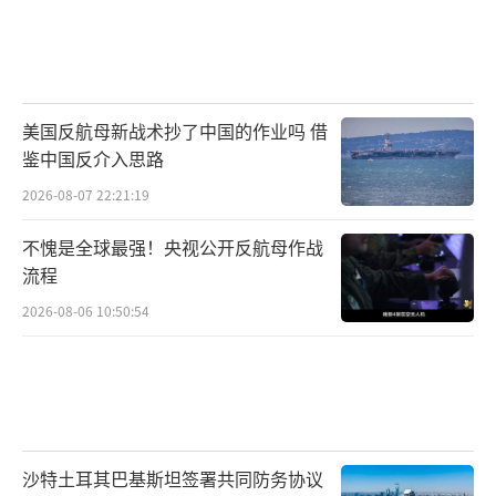
间。
回顾此次访问的节奏，特朗普在短短数日
之内参加了密集的会谈、签约仪式和文化活
美国反航母新战术抄了中国的作业吗 借
动。代表团不仅包括外交和经济阁员，还有多
鉴中国反介入思路
位美国企业界领袖随行。这种“全家福”式的
2026-08-07 22:21:19
安排本身就传递出美方希望全方位推进合作关
不愧是全球最强！央视公开反航母作战
系的意图。访问期间释放的合作信号覆盖了贸
流程
易、投资、能源、气候以及执法合作等多个维
2026-08-06 10:50:54
度。特朗普所说的“很多重要协议”和“很多
已经发生的事情”很可能就散落在这些具体领
域之中。随着后续消息的陆续公布，一幅更加
完整的合作图景将呈现在世人面前。
沙特土耳其巴基斯坦签署共同防务协议
特朗普站在华盛顿的暮色中，用几句掷地