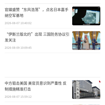
后，能够在一次访问中取得如此积极的全面进
官媒盛赞“东风浩荡”，点名日本嘉手
展，确实具有节点意义。这或许标志着两国关
纳空军基地
系进入了一个以务实合作、竞争管控和危机预
2026-08-07 10:40:02
防为主要特征的新阶段。在这个阶段，双方在
“伊斯兰版北约”出现 三国防务协议引
维护各自核心利益的同时，找到了通过对话扩
发关注
大共同利益的有效路径。特朗普在讲话中没有
2026-08-09 10:09:45
回避过去的分歧，但他选择用“成功”“精
彩”“历史性”这些积极的字眼来定义未来，
这本身就是一种强烈的政治信号。
从美国国内政治的角度来看，特朗普的高
中方狙击美国 美官员意识到严重性 反
调盛赞也具有明确的指向性。他在第一时间将
制措施精准打击
中国之行的成果广而告之，旨在向选民、商界
2026-08-07 15:59:12
以及反对者展示自己为美国争取利益的能力。