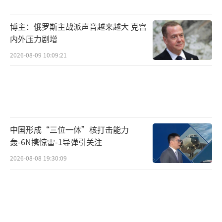
立了良好的关系”。国家间的关系往往通过领
博主：俄罗斯主战派声音越来越大 克宫
导人之间的互动得到集中体现，而良好的工作
内外压力剧增
关系和相互理解是处理复杂议题、管控分歧的
2026-08-09 10:09:21
基石。据随行人员透露，访问期间，特朗普与
中方领导人进行了长时间的小范围和大范围会
谈，交流的场景不局限于正式的谈判桌，还包
括非正式的晚宴和长时间的散步交谈。这种深
入且直接的沟通，使得双方能够在一些长期以
中国形成“三位一体”核打击能力
来困扰彼此的议题上坦诚交换意见，找到彼此
轰-6N携惊雷-1导弹引关注
核心关切的真正所在。特朗普对记者说，他和
2026-08-08 19:30:09
对方建立了非常好的关系，这种关系的建立本
身就是访问的重大成果。在外交实践中，领导
人之间如果能够实现直接、高效的沟通，往往
能够避免战略误判，并为下属团队解决具体问