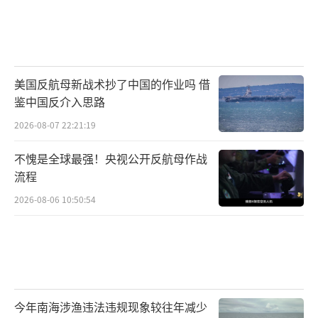
间。
回顾此次访问的节奏，特朗普在短短数日
之内参加了密集的会谈、签约仪式和文化活
美国反航母新战术抄了中国的作业吗 借
动。代表团不仅包括外交和经济阁员，还有多
鉴中国反介入思路
位美国企业界领袖随行。这种“全家福”式的
2026-08-07 22:21:19
安排本身就传递出美方希望全方位推进合作关
不愧是全球最强！央视公开反航母作战
系的意图。访问期间释放的合作信号覆盖了贸
流程
易、投资、能源、气候以及执法合作等多个维
2026-08-06 10:50:54
度。特朗普所说的“很多重要协议”和“很多
已经发生的事情”很可能就散落在这些具体领
域之中。随着后续消息的陆续公布，一幅更加
完整的合作图景将呈现在世人面前。
今年南海涉渔违法违规现象较往年减少
特朗普站在华盛顿的暮色中，用几句掷地