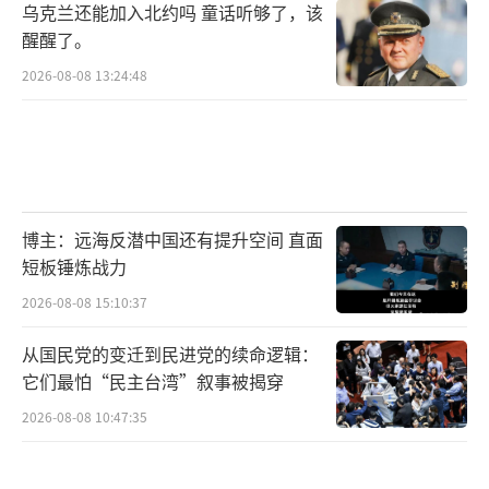
乌克兰还能加入北约吗 童话听够了，该
尤其在大选周期中，外交领域的突破往往能够
醒醒了。
有效转化为国内政治资本。他所强调的贸易协
2026-08-08 13:24:48
议直接关联着中西部农业州、能源生产州以及
广大制造业从业者的切身利益。称赞此行
为“巨大成功”，等于是在告诉美国民众：他
兑现了让美国再次伟大、通过实力实现和平与
繁荣的承诺。消息传回国内后，美国商会以及
博主：远海反潜中国还有提升空间 直面
多个主要行业的协会随即发表声明，对访问成
短板锤炼战力
果表示欢迎。企业界普遍认为，一项稳定、可
2026-08-08 15:10:37
预期的双边经贸框架对于美国企业的全球供应
从国民党的变迁到民进党的续命逻辑：
链布局、出口增长以及投资信心都具有正面作
它们最怕“民主台湾”叙事被揭穿
用。股市在相关消息传出后也给出了积极反
2026-08-08 10:47:35
应，投资者对于中美关系缓和的预期明显增
强。