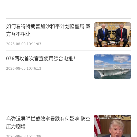
在对外关系层面，特朗普的“历史性时
刻”评价同样引发连锁反应。美国的盟友和主
如何看待特朗普加沙和平计划陷僵局 双
要贸易伙伴高度关注此次访问达成的具体内
方互不相让
容。一些欧洲和亚洲的经济体已在第一时间通
2026-08-09 10:11:03
过外交渠道了解相关情况，并准备评估新协议
076两攻首次官宣使用综合电推！
对全球产业链和地缘经济格局的影响。多数初
步反应认为，中美两国作为全球经济增长的主
2026-08-05 10:46:13
要引擎，如果能够建立起更加稳定和可预期的
合作框架，对于全球经济复苏、能源转型以及
新技术治理等全球性议题都将产生正面推动。
特朗普在讲话中提到“良好关系”的建立也让
许多国家看到了大国间通过外交手段解决复杂
乌弹道导弹拦截效率暴跌有何影响 防空
压力剧增
问题的可能性。
2026-08-08 15:11:08