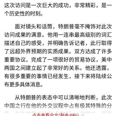
这次访问是一次巨大的成功，非常精彩，是一
个历史性的时刻。
面对镜头和话筒，特朗普毫不掩饰对此次
访问成果的满意。他用一连串最高级别的词汇
描述自己的感受，并明确告诉记者，此行取得
了远超外界预期的实质成果。双方达成了许多
重要协议，完成了一项很好的贸易协议，美中
两国之间建立起了非常好的关系。他还透露，
有很多重要的事情已经发生，接下来将陆续公
布更多具体消息。
从特朗普的表态中可以清晰地判断，此次
中国之行在他的外交议程中占有极其特殊的分
量。他不仅简单地用“成功”一词带过，而是
点击查看全文(剩余
89
%)