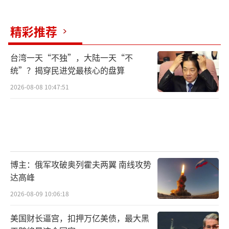
题提供顶层推动力。特朗普对这一点的格外强
调，说明他充分认可此次建立起来的沟通渠道
精彩推荐
对于未来双边关系的稳定作用。
台湾一天“不独”，大陆一天“不
统”？揭穿民进党最核心的盘算
值得注意的是，特朗普两次提到“还有很
多事情已经发生”，并且表示后续将陆续公布
2026-08-08 10:47:51
相关消息。这种表态方式相当于给外界留下了
一个巨大的悬念，也暗示着此次中国之行所取
得的成果或许比目前公开披露的还要广泛。分
析人士指出，这种“留白”可能是出于几方面
博主：俄军攻破奥列霍夫两翼 南线攻势
的考虑：一是某些协议的具体细节还需要经过
达高峰
法律审核和文本最终敲定，不适合在返回的第
2026-08-09 10:06:18
一时间全盘托出；二是部分涉及科技合作、投
资准入的突破性安排，或许需要与国会、相关
美国财长逼宫，扣押万亿美债，最大黑