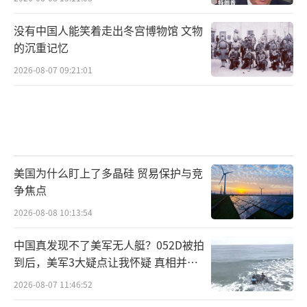
当然，在一片积极的评价声中，也有部分
没有中国人能笑着走出冬宫博物馆 文物
持谨慎态度的声音提醒，衡量一次访问成功与
的沉重记忆
否，不仅要看即时表态和签署的文件，更要看
2026-08-07 09:21:01
后续的落实情况和关系的长期走势。美国国会
中一些对华强硬派议员已经表示，他们将仔细
审查贸易协议文本，确保其中没有损害美国利
益的条款，并会持续关注双方在技术安全、供
应链重组等关键领域的后续互动。他们要求行
美国为什么盯上了多晶硅 贸易保护与竞
政当局在公布具体协议内容时向国会进行充分
争焦点
说明。但不可否认的是，特朗普本人在走下飞
2026-08-08 10:13:54
机那一刻所展现出的自信和热情已经为接下来
中国真发现不了美军无人艇？052D被拍
的国内程序和相关政策推动定下了一个非常积
到后，美军3大疑点让我怀疑 真相并非
极的基调。总统本人在现场的直接背书极大压
如此
2026-08-07 11:46:52
缩了反对声音试图在早期阶段否定成果的空