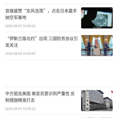
后，能够在一次访问中取得如此积极的全面进
官媒盛赞“东风浩荡”，点名日本嘉手
展，确实具有节点意义。这或许标志着两国关
纳空军基地
系进入了一个以务实合作、竞争管控和危机预
2026-08-07 10:40:02
防为主要特征的新阶段。在这个阶段，双方在
“伊斯兰版北约”出现 三国防务协议引
维护各自核心利益的同时，找到了通过对话扩
发关注
大共同利益的有效路径。特朗普在讲话中没有
2026-08-09 10:09:45
回避过去的分歧，但他选择用“成功”“精
彩”“历史性”这些积极的字眼来定义未来，
这本身就是一种强烈的政治信号。
从美国国内政治的角度来看，特朗普的高
中方狙击美国 美官员意识到严重性 反
调盛赞也具有明确的指向性。他在第一时间将
制措施精准打击
中国之行的成果广而告之，旨在向选民、商界
2026-08-07 15:59:12
以及反对者展示自己为美国争取利益的能力。