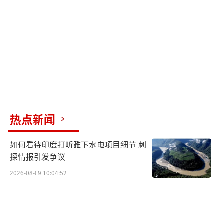
动着全球市场的神经。此前，双方在多个领域
既存在竞争，也保有对话窗口。而此次特朗普
在返美第一时间便确认已完成一项“很好的贸
易协议”，这说明在访问期间，两国经贸团队
在关键问题上取得了决定性进展。这份协议涵
盖货物贸易、服务贸易、农业合作、能源采购
以及技术合作等多个支柱领域。双方同意在相
互尊重、平等互利的基础上，分阶段扩大市场
热点新闻
准入，并建立起一套新的经贸沟通机制，用于
如何看待印度打听雅下水电项目细节 刺
处理日常的摩擦与关切。特朗普所说的“很
探情报引发争议
好”，很可能指向了协议在保护美国国内产业
2026-08-09 10:04:52
利益与扩大对华出口之间实现了令其满意的平
衡。
除了贸易协议，特朗普反复强调“双方建