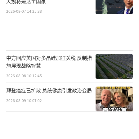
天鹅将是这个国家
行业以及盟友进行必要的沟通后再行公布，以
2026-08-07 14:25:38
避免不必要的政治阻力；三是特朗普本人惯于
通过分阶段释放利好消息的方式，来保持舆论
热度和政策主动权。但无论出于何种原因，这
种“许多事情已经发生”的表述已经成功吊起
了市场和公众的胃口，让外界对接下来数周内
中方回应美国对多晶硅加征关税 反制措
美方可能公布的一系列声明充满期待。
施展现战略智慧
2026-08-08 10:12:45
特朗普将此行评价为“历史性的时刻”，
这一定性值得深入解读。一般而言，“历史
拜登癌症已扩散 总统健康引发政治变局
性”这一词汇不会被轻易使用，它通常意味着
2026-08-09 10:07:02
国家间关系的某种根本性转折，或者某些长期
悬而未决的重大问题获得了突破性解决。结合
当前国际局势来看，中美两国作为最大的两个
经济体，在经历了过去几年的紧张与摩擦之