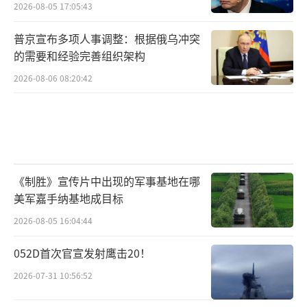
这场仗打完，华盛顿的焦虑是写在预算表
2026-08-05 17:05:43
里的。美国国防部的最新文件显示，AIM-260相
普京宣布多项人事调整：根据俄乌冲突
关经费在2026财年约8.94亿美元，到2027财年
的需要和经验完善组织架构
直接跳到29亿美元，未来数年整个项目的总投
2026-08-06 08:20:42
入规划在156亿美元量级。2024年起已经进入
小批量低速初始生产（LRIP），但初始作战能
力的时间节点至今不公开。按计划最早上机的
平台是F-22和F/A-18E/F超级大黄蜂系列，F-35
《制胜》宣传片中出现的军事基地在哪
的整合紧随其后。美国海军同时还推了另一个
美军嘉手纳基地成目标
救急方案——AIM-174B，本质上是把舰载
2026-08-05 16:04:44
的“标准-6”改成空射型，由F/A-18E/F外挂携
带，射程能拉到300公里以上的量级。但它太大
052D首次官宣发射鹰击20！
太长，只能外挂，隐身机的弹舱别想了，挂了
2026-07-31 10:56:52
它你基本上放弃了对抗性空战里的生存性，只