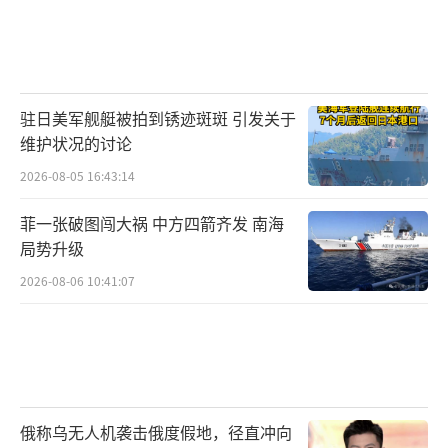
能拿来蹲在外面打打高价值慢速目标。它是止
痛药，不是正骨。
回到5月13日那张照片本身。摄影师特威迪
驻日美军舰艇被拍到锈迹斑斑 引发关于
拍到的不只是一枚导弹，而是一条时间线的实
维护状况的讨论
体证据——一条从2015年霹雳-15公开亮相算
2026-08-05 16:43:14
起、到2026年AIM-260才被允许在日光下现形
的时间线。2019年美军公开承认JATM项目存在
菲一张破图闯大祸 中方四箭齐发 南海
局势升级
时，对外放风说2022年要形成初始作战能力。
2026-08-06 10:41:07
到了2026年5月，外界才第一次看到它挂实弹从
测试机上升空。这中间的差值不是简单的“拖
进度”，而是一个军工体系被既有平台遗产绑
住手脚之后的真实写照——你可以造出很好的导
弹，但你没法把F-22的弹舱拆了重造。
俄称乌无人机袭击俄度假地，径直冲向