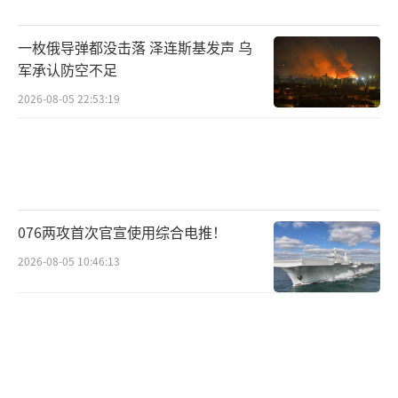
程中距弹是AIM-120D，底子是1980年代的设
计，最新的AIM-120D-3修修补补，业内对其有
一枚俄导弹都没击落 泽连斯基发声 乌
效射程的评估大致在160公里上下，而且那条动
军承认防空不足
力曲线和高空能量保持能力已经被架构本身的
2026-08-05 22:53:19
天花板卡死了。
霹雳-15采用双脉冲固体火箭发动机路线，
让导弹在末段还能二次加速。这条技术路线直
接导致PL-15的自用版本射程被各方估测推到了
076两攻首次官宣使用综合电推！
200到300公里区间，出口版PL-15E虽然在航展
2026-08-05 10:46:13
标牌上写着145公里，但2024年珠海航展上摆
在那儿的实物和公开参数配合业内逆向推算，
那145公里更像是合规出口的自我设限，不是物
理极限。