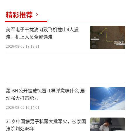
2015年前后，时任美国太平洋空军司令卡
莱尔将军公开表态，直言霹雳-15带来的射程优
精彩推荐
势“令人担忧”。这句话的分量很重，它不是
美军电子干扰演习致飞机撞山4人遇
一个战区空军司令的套话，而是看着对面射程
难，机上人员全部遇难
数据说出来的实话。AIM-120再怎么升级，弹体
2026-08-05 17:19:31
长度和直径就摆在那里，推进剂装填密度也有
上限，双脉冲这条路当年美国人不是没想过，
但受限于既有平台弹舱尺寸和历史设计包袱，
一直没有痛下决心推倒重来。
轰-6N公开挂载惊雷-1导弹意味什么 展
于是AIM-260就这么被逼出来了。从这次5
现强大打击能力
月13日拍到的实物来看，导弹的外观特征几乎
2026-08-05 16:14:01
就是在对着分析人士的猜测算：弹体干净，取
31岁中国籍男子私藏大批军火，被泰国
消中段控制翼面，只留尾部四片舵面，火箭发
法院判处46年