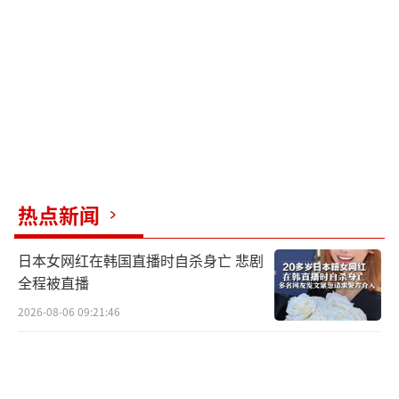
中国霹雳-15的研发始于21世纪初，2011年
左右开始飞行测试，2013年歼-20挂载某型新导
弹的照片首次流入网络，2015年官媒正式公开
了这款导弹的存在，同年9月15日完成了击落靶
无人机的试射验证。2015年到2016年间，批产
编号PL-15的导弹照片陆续流出，歼-20的主弹
舱里整整齐齐码四枚的画面，在军迷圈子里已
热点新闻
经不是秘密。2018年珠海航展，两架歼-20打开
弹舱飞行通场，里面明晃晃躺着的就是霹雳-15
日本女网红在韩国直播时自杀身亡 悲剧
和霹雳-10的组合。
全程被直播
2026-08-06 09:21:46
2015年到2016年这个窗口期，霹雳-15已
经从“在研项目”变成了“挂在主力战机上的
列装武器”。而同一时期，美国空军的主力远