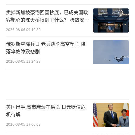
相比之下，歼-20的弹舱从设计之初就给中
卖掉新加坡豪宅回国抄底，已成美国政
客靶心的陈天桥嗅到了什么？ 极致安全
远程空空导弹留了位置，弹舱深度和长度的取
的追寻
舍是和导弹同步迭代的，不存在“先有机后找
2026-08-06 09:19:50
弹”的倒挂关系。这也是为什么歼-20能在2013
俄罗斯空降兵日 老兵跳伞高空坠亡 降
-2015年那个节点就带着PL-15飞，而美国人到
落伞故障致悲剧
现在还在为“新弹能不能顺利进出F-22的舱
2026-08-05 13:24:28
门”反复做分离试验。
再看性能数字。美军官方对AIM-260的口径
一向谨慎，放出来的话是“设计目标至少193公
里（120英里）以上”，但业内普遍判断实际需
美国出手,高市麻烦在后头 日元贬值危
求远高于此。导引头方面，主流判断是有源相
机待解
控阵雷达（AESA）+双向数据链，让发射平台
2026-08-05 17:00:03
（尤其是隐身机）可以不开自身雷达，靠预警