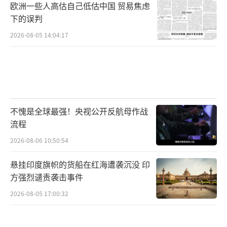
欧洲一些人高估自己低估中国 贸易焦虑
机或其他友机通过数据链把目标信息灌进去，
下的误判
导弹飞到末段再自己开雷达锁定。这条“第三
2026-08-05 14:04:17
方引导”的逻辑链，本质上跟霹雳-15的双向数
据链+XS-3战术链路做的事是同一道题的不同解
法。
2025年5月7日，印度发起代号“朱砂”的
不愧是全球最强！央视公开反航母作战
行动，打击巴基斯坦侧目标，巴基斯坦空军紧
流程
急升空拦截。结果全世界后来看到的是：巴方
2026-08-06 10:50:54
至少确认击落了一架印度空军的“阵风”战斗
悬挂印度旗帜的货船在红海遭袭沉没 印
机——序列号BS-001，隶属印度第17“黄金箭
方强烈谴责袭击事件
头”中队，是印度接收的第一批阵风之一。残
2026-08-05 17:00:32
骸在旁遮普邦霍希亚尔布尔附近被发现，法语
标记和垂尾序列对得上。印度方面同时在霍希