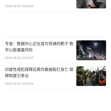
动机段目测比AIM-120更长更粗壮。去掉中段弹
2026-08-05 16:54:40
翼是为了降阻，换取更高的速度和更远的射
程，机动性缺口靠推力矢量控制来补。整体尺
寸又被刻意压在与AIM-120相近的包络内，因为
F-22的侧面弹舱和F-35的主弹舱容不下更大的
东西。
专家：数据中心正在成为导弹的靶子 数
字心脏暴露风险
AIM-260最大的尴尬在于，它不是技术不
2026-08-05 22:55:47
够，而是被自己家五代机的弹舱尺寸给绑架
了。F-22的弹舱是1990年代定义的，格子大小
印度性侵犯保释后再作案被殴打身亡 保
释制度引争议
就那么宽那么长。F-35的弹舱也一样。AIM-120
当年就是按那个格子量身定做的，现在要塞进
2026-08-05 16:59:04
一枚射程翻倍的新导弹，推进剂得多装、发动
机得换双脉冲、电子设备得全重新排布，但外
径和总长还不能越线。