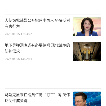
亚尔布尔回收到了一枚PL-15E的残骸部件，弹
体上刷着“PL-15E”黑色字样和编号。法国高
级情报官员后来私下确认了阵风被击落的消息
大使馆批韩媒公开招赌中国人 坚决反对
——这是阵风战斗机服役以来的首次战斗损失。
有害行为
2026-08-05 17:03:22
巴基斯坦官员的说法是，那枚致命的PL-15
E是从大约190到200公里外发射的。印度官员
地下导弹洞库还有必要建吗 现代战争的
防护需求
对具体数字有争议，但两边都承认一件事：印
度情报部门对PL-15E的实际射程出现了严重误
2026-08-05 13:02:44
判，以为145公里的标牌数据就是天花板，结果
飞行员以为自己处在安全距离外。英国皇家联
合军种研究所的空战专家贾斯汀·布朗克对此
的评价很直白——印度人没料到会遭到攻击，P
马斯克原来在给黄仁勋“打工”吗 英伟
L-15E的远程打击能力显然超出了他们的预期。
达硬件成关键