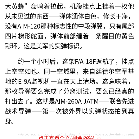
大黄蜂”轰鸣着拉起，机腹挂点上挂着一枚他
从未见过的东西——弹体通体白色，修长干净，
没有AIM-120那种标志性的中段弹翼，只有尾部
四片梯形舵面，弹体前部缠着一条醒目的黄色
彩环。这是美军的实弹标识。
约一个小时后，这架F/A-18F返航了，挂点
上空空如也。同一空域里，来自廷德尔空军基
地的E-9A监视机一直在天上清场。这意味着，
那枚导弹要么完成了分离测试，要么已经真的
打出去了。这就是AIM-260A JATM——联合先进
战术导弹——第一次被外界以实弹状态拍到真
身。
这个项目公开版本的故事是2019年美国空
点击查看全文(剩余
89
%)