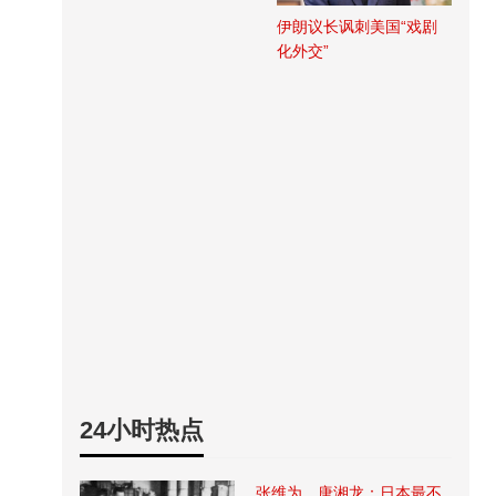
伊朗议长讽刺美国“戏剧
化外交”
24小时热点
张维为、唐湘龙：日本最不