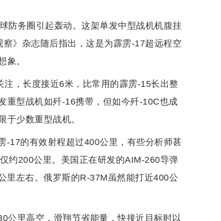
面在全球防务圈引起轰动。这架单发中型战机机腹挂
事观察》杂志随后指出，这是为霹雳-17超远程空
想象。
关注，长度接近6米，比常用的霹雳-15长出整
型战机如歼-16携带，但如今歼-10C也成
限于少数重型战机。
-17的有效射程超过400公里，有些分析师甚
约200公里。美国正在研发的AIM-260导弹
公里左右。俄罗斯的R-37M虽然能打近400公
30公里高空，滑翔节省能量，快接近目标时以