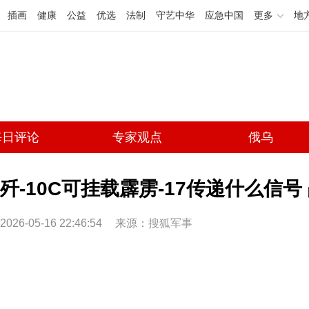
插画
健康
公益
优选
法制
守艺中华
应急中国
更多
地
每日评论
专家观点
俄乌
歼-10C可挂载霹雳-17传递什么信
2026-05-16 22:46:54
来源：
搜狐军事