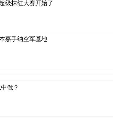
，超级抹红大赛开始了
日本嘉手纳空军基地
抗中俄？