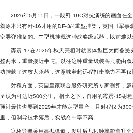
2026年5月11日，一段歼-10C对抗演练的画
着原本只有歼-16才用的DF-3/4重型挂架，英国《军
空导弹准备的。中型机挂载这种战略级武器，以前难以
霹雳-17在2025年秋天亮相时就因体型巨大而备受
整两米，重量接近半吨。以往这种重量级装备只能由双发重
功挂载了这枚大杀器，这意味着超远程打击能力不再仅
射程方面，英国皇家联合服务研究所专家测算，霹雳
至认为可达近500公里。相比之下，自用的霹雳-15射程仅
预计最快也要到2029年才能定型量产，且射程仅为300
里，但制导技术落后，实战命中率不高。
这枚导弹采用高抛弹道，发射后几秒钟就能窜升至