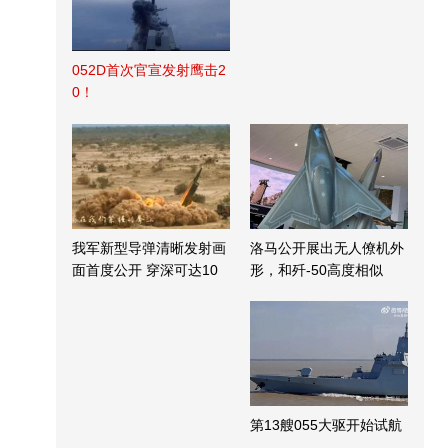
052D首次官宣发射鹰击2
0！
我军新型导弹清晰发射画
洛马公开展出无人僚机外
面首度公开 穿深可达10
形，和歼-50高度相似
米
第13艘055大驱开始试航