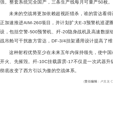
强。整套系统完全国产，三条生产线每月可量产50枚。
未来的空战将更加依赖超视距猎杀，谁的雷达看得
正加速推进AIM-260项目，并计划扩大E-3预警机巡
设，包括空警-500预警机、歼-20隐身战机及高速数据
战吊舱可干扰敌方雷达，DF-3/4挂架通用设计提高了
这种射程优势至少在未来五年内保持领先，使中国
开火、先摧毁。歼-10C挂载霹雳-17不仅是一次武器
彻底改变了西方引以为傲的空战体系。
(
责任编辑
：
卢其龙 C