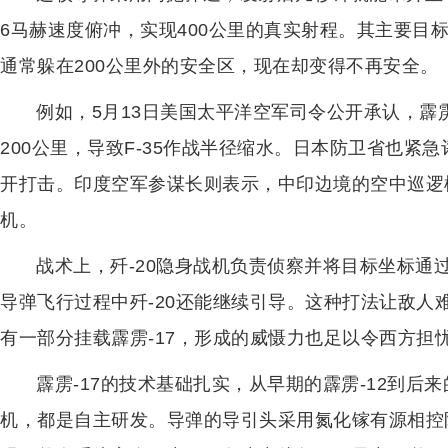
6马赫速度俯冲，实现400公里的真实射程。其主要目
通常躲在200公里外的安全区，现在却变得不再安全。
例如，5月13日美国太平洋空军司令公开承认，霹
200公里，导致F-35作战半径缩水。日本防卫省也紧急
开打击。印度空军参谋长则表示，中印边境的空中巡逻
机。
战术上，歼-20隐身战机负责侦察并将目标坐标通过
导弹飞行过程中歼-20还能继续引导。这种打法让敌人难
有一部分挂载霹雳-17，形成的威慑力也足以令西方担
霹雳-17的技术基础扎实，从早期的霹雳-12到后
机，都是自主研发。导弹的导引头采用氮化镓有源相控