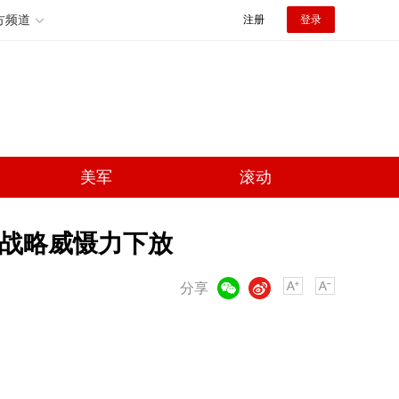
方频道
注册
登录
美军
滚动
号 战略威慑力下放
微信
微博
分享