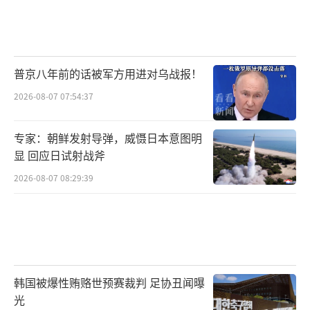
普京八年前的话被军方用进对乌战报！
2026-08-07 07:54:37
专家：朝鲜发射导弹，威慑日本意图明
显 回应日试射战斧
2026-08-07 08:29:39
韩国被爆性贿赂世预赛裁判 足协丑闻曝
光