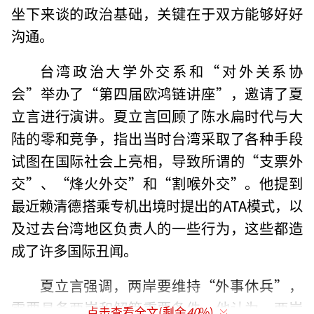
坐下来谈的政治基础，关键在于双方能够好好
沟通。
台湾政治大学外交系和“对外关系协
会”举办了“第四届欧鸿链讲座”，邀请了夏
立言进行演讲。夏立言回顾了陈水扁时代与大
陆的零和竞争，指出当时台湾采取了各种手段
试图在国际社会上亮相，导致所谓的“支票外
交”、“烽火外交”和“割喉外交”。他提到
最近赖清德搭乘专机出境时提出的ATA模式，以
及过去台湾地区负责人的一些行为，这些都造
成了许多国际丑闻。
夏立言强调，两岸要维持“外事休兵”，
需要具备两岸和解等重要条件。他认为，两岸
点击查看全文(剩余
40
%)