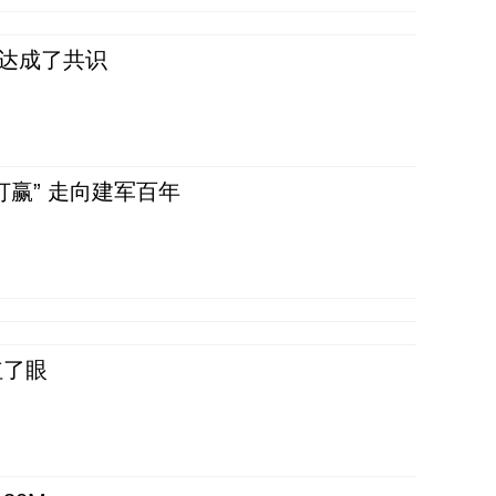
民达成了共识
赢” 走向建军百年
红了眼