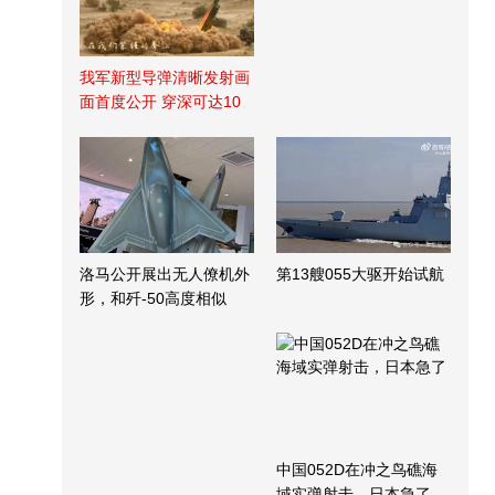
我军新型导弹清晰发射画
面首度公开 穿深可达10
米
洛马公开展出无人僚机外
第13艘055大驱开始试航
形，和歼-50高度相似
中国052D在冲之鸟礁海
域实弹射击，日本急了