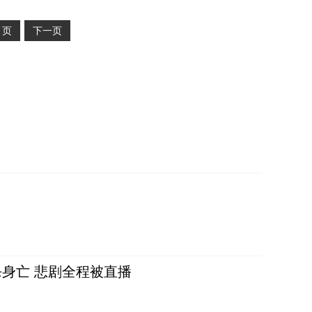
2
页
下一页
身亡 悲剧全程被直播