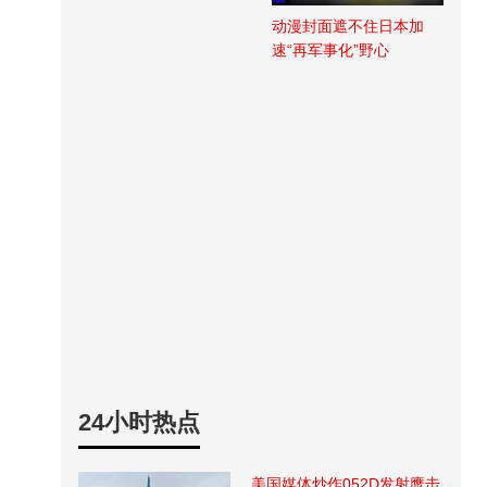
动漫封面遮不住日本加
速“再军事化”野心
24小时热点
美国媒体炒作052D发射鹰击