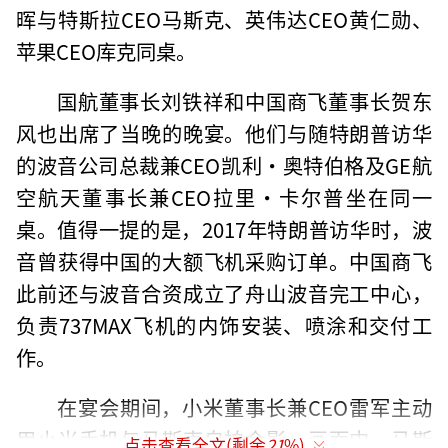
晖与特斯拉CEO马斯克、英伟达CEO黄仁勋、
苹果CEO库克同桌。
国航董事长刘铁祥和中国商飞董事长贺东
风也出席了当晚的晚宴。他们与随特朗普访华
的波音公司总裁兼CEO凯利·奥特伯格及GE航
空航天董事长兼CEO拉里·卡尔普坐在同一
桌。值得一提的是，2017年特朗普访华时，波
音曾获得中国的大额飞机采购订单。中国商飞
此前还与波音合资成立了舟山波音完工中心，
负责737MAX飞机的内饰安装、喷涂和交付工
作。
在宴会期间，小米董事长兼CEO雷军主动
用小米手机与马斯克自拍合影。画面中，马斯
点击查看全文(剩余
21
%)