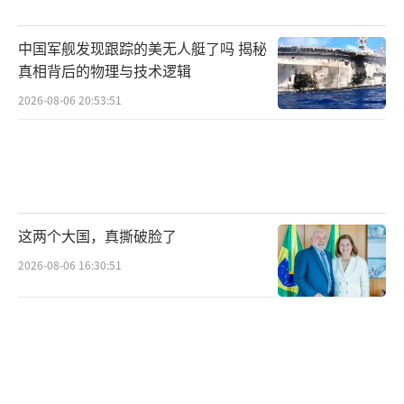
巴基斯坦此次展示了其最大的王牌——核武
中国军舰发现跟踪的美无人艇了吗 揭秘
器。过去，巴基斯坦的核威慑主要是针对印
真相背后的物理与技术逻辑
度，但现在它成为整个逊尼派世界的保护伞。
2026-08-06 20:53:51
伊朗若有所动作，必须考虑核反击的风险。
虽然沙特、土耳其、卡塔尔尚未正式确认
加入，联盟的具体细节也未确定，但方向已经
明确。海湾国家不再完全依赖西方，希望通过
这两个大国，真撕破脸了
团结自强来应对新的挑战。阿西夫的发言揭示
2026-08-06 16:30:51
了这一趋势，接下来的发展将影响整个伊斯兰
世界的权力格局。
（责任编辑：卢其龙 CM0882）