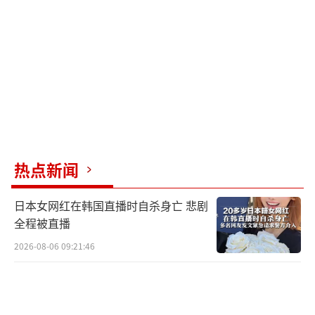
最大的乌代德空军基地，同时与伊朗保持良好
关系。如果卡塔尔加入该联盟，可能会面临利
益冲突。这种“重叠联盟”结构令人头疼。
印度也在密切关注这一动向。巴基斯坦若
得到联盟支持，核威慑力将大幅提升，这对印
度构成更大威胁。尽管印度自身也在加强与其
他国家的军事合作，但仍对巴基斯坦此举感到
热点新闻
担忧。
日本女网红在韩国直播时自杀身亡 悲剧
沙特的资金投入是实际且重要的。以前海
全程被直播
湾国家主要依赖美国防务，但现在沙特意识到
2026-08-06 09:21:46
自建体系的重要性。通过资助这个联盟，沙特
不仅能在军事上获得更大自主权，还能提升其
在逊尼派中的地位。