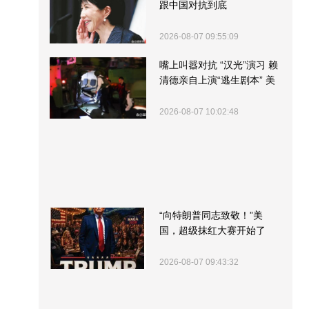
跟中国对抗到底
2026-08-07 09:55:09
嘴上叫嚣对抗 “汉光”演习 赖
清德亲自上演“逃生剧本” 美
军方围观“服务”
2026-08-07 10:02:48
“向特朗普同志致敬！”美
国，超级抹红大赛开始了
2026-08-07 09:43:32