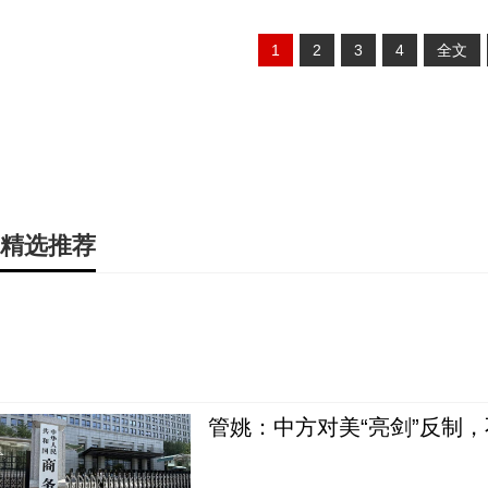
1
2
3
4
全文
精选推荐
管姚：中方对美“亮剑”反制