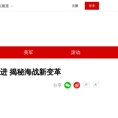
方频道
注册
登录
美军
滚动
进 揭秘海战新变革
微信
微博
分享