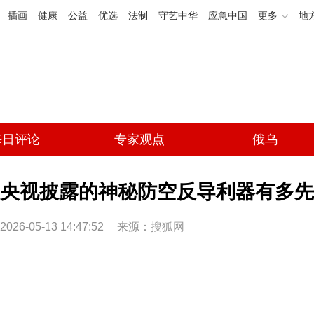
插画
健康
公益
优选
法制
守艺中华
应急中国
更多
地
每日评论
专家观点
俄乌
央视披露的神秘防空反导利器有多先
2026-05-13 14:47:52
来源：
搜狐网