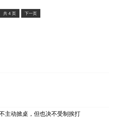
共
4
页
下一页
，不主动掀桌，但也决不受制挨打