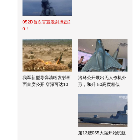
052D首次官宣发射鹰击2
0！
我军新型导弹清晰发射画
洛马公开展出无人僚机外
面首度公开 穿深可达10
形，和歼-50高度相似
米
第13艘055大驱开始试航