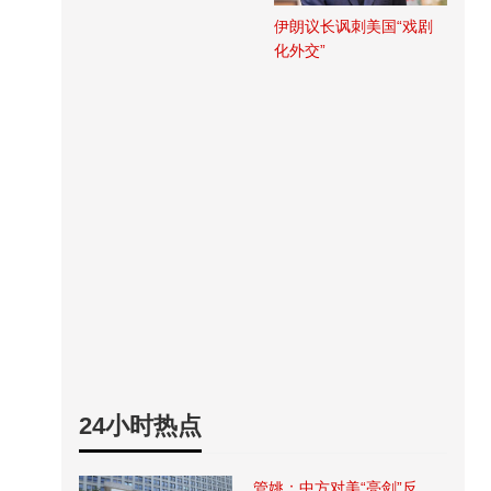
伊朗议长讽刺美国“戏剧
化外交”
24小时热点
管姚：中方对美“亮剑”反