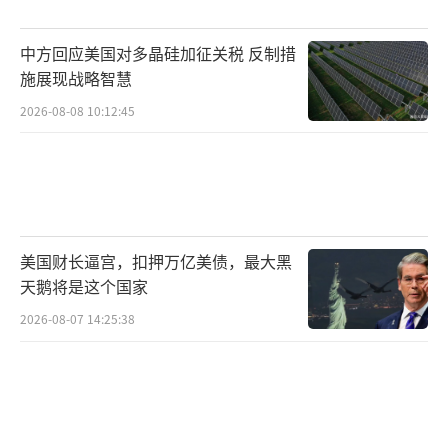
正常安全通行有共同关切，中方希望当事方尽
中方回应美国对多晶硅加征关税 反制措
快回应国际社会的强烈呼声。针对霍尔木兹海
施展现战略智慧
峡是否收费的问题，伊朗驻华大使法兹里在北
2026-08-08 10:12:45
京表示，伊朗尚未出台正式的收费方案及标
准，将参照目前世界上其他水道的通行收费标
准以及国际法来作出决定。
上月，中国在联合国否决了一项由美国支
美国财长逼宫，扣押万亿美债，最大黑
持、呼吁各国合作保护霍尔木兹海峡商业航运
天鹅将是这个国家
的决议，因为该决议存在偏见。美国已联合巴
2026-08-07 14:25:38
林拟定另一项联合国决议，要求伊朗停止在海
峡的袭击与布雷行为，同时呼吁停止一切“非
法收费行为”。外界预测，这项决议可能遭到
中俄再次否决。中方代表强调，不能给未经授