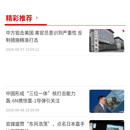
权的军事行动披上合法外衣，不能给使用武力
开通行证，更不能进一步激化矛盾、火上浇
精彩推荐
油，导致冲突升级。伊朗外交部发言人巴加埃
表示，结束战事和解除对霍尔木兹海峡的封锁
中方狙击美国 美官员意识到严重性 反
制措施精准打击
是同美国进行任何谈判的先决条件，并指出美
国要求的是伊朗“彻底投降”，而不是真正的
2026-08-07 15:59:12
对话。他指出，封锁霍尔木兹海峡的责任在于
美国，根据国际法，海上封锁构成战争行为。
（责任编辑：卢其龙 CM0882）
中国形成“三位一体”核打击能力
轰-6N携惊雷-1导弹引关注
2026-08-08 19:30:09
官媒盛赞“东风浩荡”，点名日本嘉手