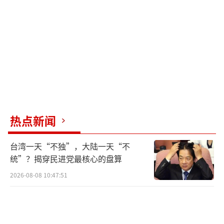
通话的描述，表示希望各方能够共同努力，恢
复海峡的正常通行。中国驻美大使馆发言人刘
鹏宇表示，维护该地区安全稳定、保障航道畅
通符合国际社会共同利益。据报道，伊朗政府
已将收取航运通行费的权利作为结束战争的先
决条件。美国已对伊朗实施海上封锁，特朗普
曾提出过美国可对过往船只收费或与伊朗合作
收费的设想，但在遭到国内外反对后，白宫随
热点新闻
后表态称，特朗普希望霍尔木兹海峡能实现无
台湾一天“不独”，大陆一天“不
限制通航。
统”？揭穿民进党最核心的盘算
5月6日，中国外交部长王毅在与伊朗外长
2026-08-08 10:47:51
阿拉格齐会谈时表示，中方支持伊方维护国家
主权和安全，赞赏伊方愿通过外交途径寻求政
治解决。关于海峡问题，国际社会对恢复海峡