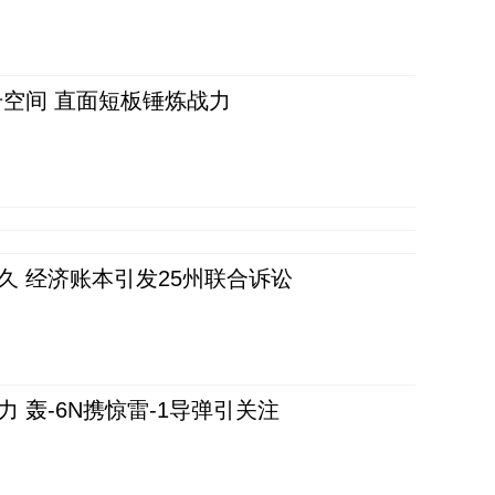
空间 直面短板锤炼战力
久 经济账本引发25州联合诉讼
 轰-6N携惊雷-1导弹引关注