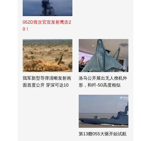
052D首次官宣发射鹰击2
0！
我军新型导弹清晰发射画
洛马公开展出无人僚机外
面首度公开 穿深可达10
形，和歼-50高度相似
米
第13艘055大驱开始试航