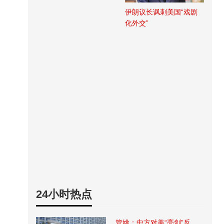
伊朗议长讽刺美国“戏剧
化外交”
24小时热点
管姚：中方对美“亮剑”反