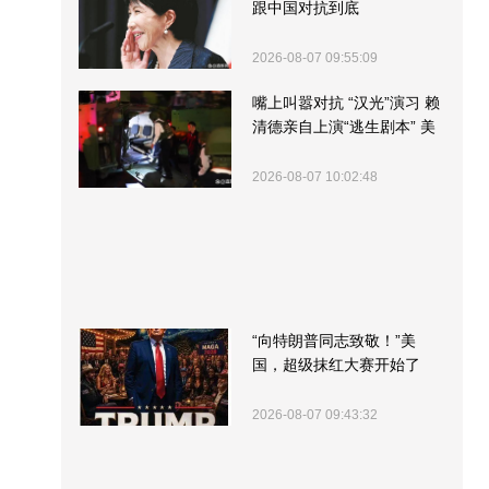
跟中国对抗到底
2026-08-07 09:55:09
嘴上叫嚣对抗 “汉光”演习 赖
清德亲自上演“逃生剧本” 美
军方围观“服务”
2026-08-07 10:02:48
“向特朗普同志致敬！”美
国，超级抹红大赛开始了
2026-08-07 09:43:32