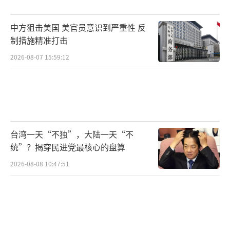
美国模式强调公私合作，吸引了众多天才
中方狙击美国 美官员意识到严重性 反
和野心家。自2021年以来，全球私营聚变领域
制措施精准打击
投资累计超过71亿美元，其中80%流向了美国
2026-08-07 15:59:12
初创公司。OpenAI的CEO奥特曼与微软签署了
一份聚变能源电力采购协议，承诺2028年为微
软的数据中心提供50兆瓦电力。人工智能与核
聚变之间存在微妙共生关系，推动了美国的发
台湾一天“不独”，大陆一天“不
展。
统”？揭穿民进党最核心的盘算
这场竞赛不仅在实验室进行，也在全球供
2026-08-08 10:47:51
应链上展开。高温超导磁体是紧凑型聚变反应
堆的核心，制造这种磁体需要稀土钡铜氧材
料。美国对关键稀土元素钇的进口依赖度达到1
00%，其中93%来自中国。另一个战略咽喉是