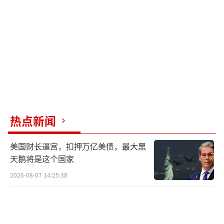
和太空竞赛并无本质区别。中国将其视为未来
科技竞争的主赛道，美国则将其与国家安全、
经济竞争力及全球领导力挂钩。双方明白，这
场竞赛没有第二名，赢家通吃。
中国采取举国体制，成立注册资本达150亿
元的中国核聚变能源有限公司，每年投入约10
到15亿美元稳定资金，远超美国每年7.9亿美元
热点新闻
的直接投入。中国有一个明确的国家级长期路
线图，目标是到2050年实现商业化。中国的东
美国财长逼宫，扣押万亿美债，最大黑
方超环装置在2024年创造了1066秒高温等离子
天鹅将是这个国家
体运行的世界纪录。正在建设的紧凑型聚变能
2026-08-07 14:25:38
实验装置BEST计划2027年建成，目标是五年后
成为世界上首个验证演示聚变发电并实现五倍
能量增益的装置。