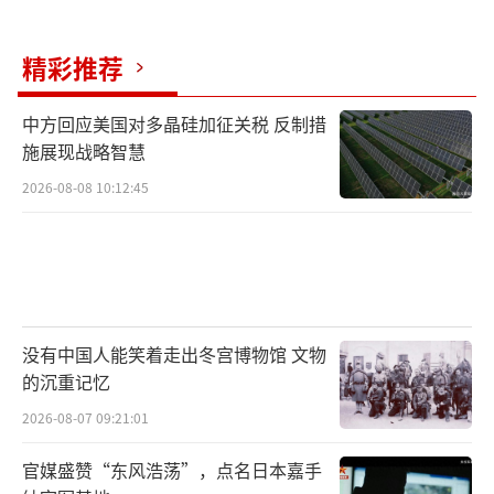
锂-6，主要由中国和俄罗斯生产。即便技术成
精彩推荐
功，经济上也未必可行，因为光伏和风能已经
大幅降低了发电成本。中美两国并不打算完全
中方回应美国对多晶硅加征关税 反制措
取代这些可再生能源，而是希望在重工业、数
施展现战略智慧
据中心集群和太空探索等领域扮演高级基载能
2026-08-08 10:12:45
源的角色。
美国不会允许欧亚大陆出现与其匹敌的霸
主，而掌握核聚变技术的中国将拥有主导欧亚
大陆所需的一切能源和力量。中国之所以致力
没有中国人能笑着走出冬宫博物馆 文物
于核聚变，是因为其石油和天然气高度依赖进
的沉重记忆
口，风电和光伏受天气影响，传统核裂变铀资
2026-08-07 09:21:01
源有限且核废料处理复杂。核聚变燃料取之不
官媒盛赞“东风浩荡”，点名日本嘉手
尽用之不竭，反应产物无污染无辐射。从1965