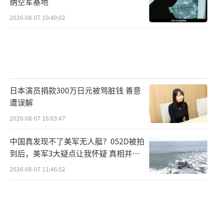
纳空军基地
年中国四川乐山郊外简陋的实验开始，四代科
2026-08-07 10:40:02
研人员接力奋斗，从跟跑到并跑再到领跑。
这场竞赛分为两个阶段：首先是技术突破
的冲刺，其次是产业化和成本控制的马拉松。
中国拥有完整的低成本工业体系，强大的国家
日本演员捐款300万日元被骂脏钱 善意
意志和资本动员能力，在高铁、光伏、新能源
遭误解
汽车等领域多次展现出引进、消化吸收、成本
2026-08-07 16:03:47
优化和全球主导的优势。在这场终极竞赛中，
胜利者不仅会获得无限能源，还将拥有定义未
中国真发现不了美军无人艇？052D被拍
到后，美军3大疑点让我怀疑 真相并非
来世界秩序的权力，而失败者可能面临长期的
如此
战略被动。进入2026年，中美核聚变竞赛已进
2026-08-07 11:46:52
入白热化阶段，多个项目加速推进，中国正稳
步迈向星辰大海。