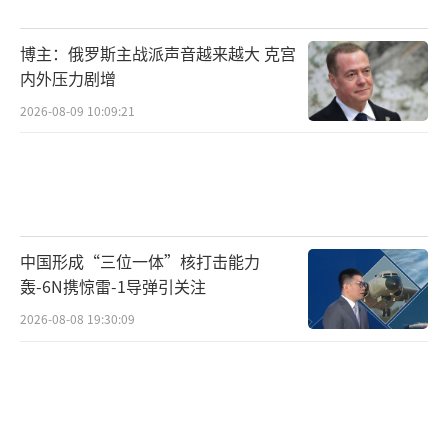
役，并由标准化的155毫米火炮取代。然而，考
博主：俄罗斯主战派声音越来越大 克宫
虑到朝鲜半岛特殊作战环境对超远射程的需求
内外压力剧增
以及170毫米火炮已经展现出的先进性能，这种
2026-08-09 10:09:21
大口径火炮很可能仍将继续保留服役。
2025年6月，乌克兰国防情报总局局长基里
洛·布达诺夫中将罕见地披露了朝鲜炮兵的作
战能力，特别点出了170毫米自行榴弹炮的表
中国形成“三位一体”核打击能力
现。他指出这种火炮在战场上表现相当出色，
轰-6N携惊雷-1导弹引关注
能在很远的距离上开火，精度也相当好。目前
2026-08-08 19:30:09
尚不清楚这些170毫米榴弹炮是由俄罗斯军队直
接使用，还是由部署在俄罗斯的朝鲜人民军部
队操作，或是双方共同使用，其中第三种可能
性似乎最大。