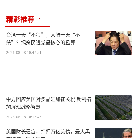
看起来，朝鲜可能并不会用“主体-10
精彩推荐
7”来取代170毫米火炮，而是会继续改进170
毫米榴弹炮的性能，并最终研发全新一代170毫
台湾一天“不独”，大陆一天“不
米自行榴弹炮。届时，“主体-107”上率先测
统”？揭穿民进党最核心的盘算
试的一系列技术和设计特征也可能被应用到下
2026-08-08 10:47:51
一代170毫米火炮项目中。
随着俄朝防务合作水平不断提升，俄罗斯2
S35自行榴弹炮项目中的相关技术与经验也存在
被共享给朝鲜“主体-107”项目的可能。俄制2
中方回应美国对多晶硅加征关税 反制措
S35自行榴弹炮自2023年起开始少量服役，目
施展现战略智慧
前仍被认为是俄罗斯少数真正具备世界领先水
2026-08-08 10:12:45
平的现役地面作战系统之一。
美国财长逼宫，扣押万亿美债，最大黑