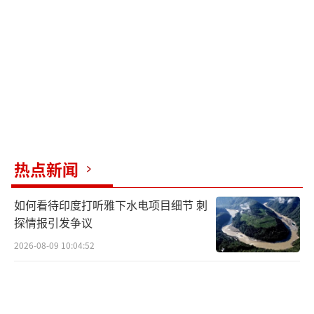
性，并能使用缴获的韩国和美国炮弹。相关技
术的进步很可能将继续并行应用，既作为152毫
米火炮的升级方案，也用于逐步现代化“主体-
107”。由于152毫米榴弹炮大量出口俄罗斯，
这也为更快完成向“主体-107”的过渡提供了
契机。
尽管如此，由于朝鲜人民军现役152毫米火
热点新闻
炮数量极其庞大，这类榴弹炮很可能仍将在未
来数十年继续服役。“主体-107”的列装意味
如何看待印度打听雅下水电项目细节 刺
着朝鲜人民军未来将同时维持三种不同口径的
探情报引发争议
炮兵弹药体系。虽然“主体-107”预计会逐步
2026-08-09 10:04:52
替代现役152毫米火炮，但朝鲜数量庞大的170
毫米火炮未来走向仍存在较大不确定性。一些
分析人士猜测，170毫米火炮未来可能会逐渐退