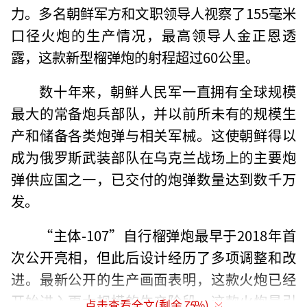
力。多名朝鲜军方和文职领导人视察了155毫米
口径火炮的生产情况，最高领导人金正恩透
露，这款新型榴弹炮的射程超过60公里。
数十年来，朝鲜人民军一直拥有全球规模
最大的常备炮兵部队，并以前所未有的规模生
产和储备各类炮弹与相关军械。这使朝鲜得以
成为俄罗斯武装部队在乌克兰战场上的主要炮
弹供应国之一，已交付的炮弹数量达到数千万
发。
“主体-107”自行榴弹炮最早于2018年首
次公开亮相，但此后设计经历了多项调整和改
进。最新公开的生产画面表明，这款火炮已经
开始进入更大规模的生产阶段。这款火炮最引
点击查看全文(剩余
75
%)