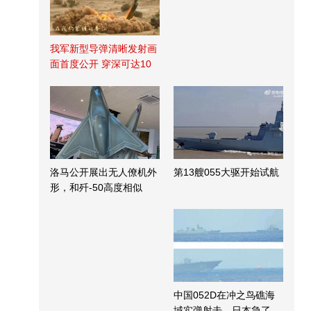
我军新型导弹清晰发射画
面首度公开 穿深可达10
米
洛马公开展出无人僚机外
第13艘055大驱开始试航
形，和歼-50高度相似
中国052D在冲之鸟礁海
域实弹射击，日本急了