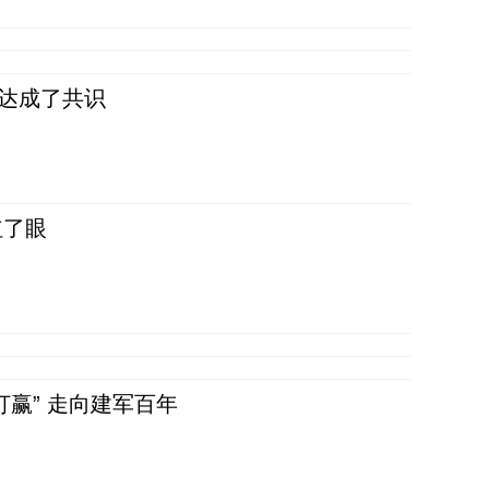
民达成了共识
红了眼
赢” 走向建军百年