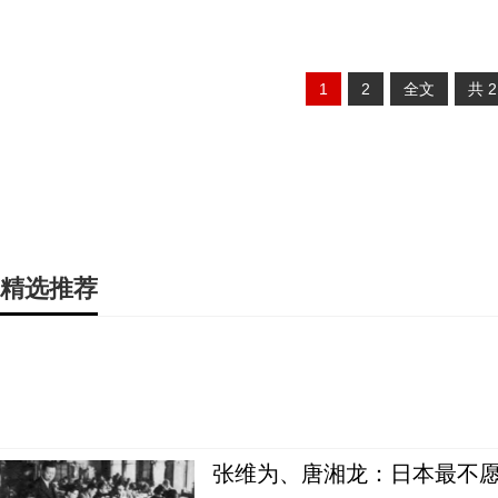
1
2
全文
共
精选推荐
张维为、唐湘龙：日本最不