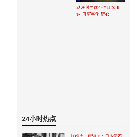
动漫封面遮不住日本加
速“再军事化”野心
24小时热点
张维为、唐湘龙：日本最不