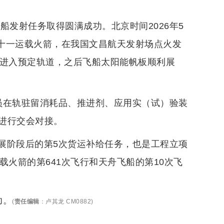
船发射任务取得圆满成功。北京时间2026年5
遥十一运载火箭，在我国文昌航天发射场点火发
并进入预定轨道，之后飞船太阳能帆板顺利展
员在轨驻留消耗品、推进剂、应用实（试）验装
进行交会对接。
展阶段后的第5次货运补给任务，也是工程立项
载火箭的第641次飞行和天舟飞船的第10次飞
功。
(
责任编辑
：
卢其龙 CM0882
)