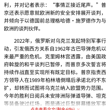
利，并对记者表示：“事情正接近尾声。”普
京还表示愿意就欧洲新的安全安排展开谈判，
并倾向于以德国前总理格哈德·施罗德作为与
欧洲的谈判伙伴。
2022年，俄罗斯对乌克兰发起特别军事行
动，引发俄西方关系自1962年古巴导弹危机以
来最严重的危机。克里姆林宫透露，由美国政
府斡旋的和平谈判已暂停，而普京多次誓言将
持续作战直至实现所有既定目标。普京指责西
方领导人在1989年柏林墙倒塌后承诺北约不东
扩，却转而试图将乌克兰纳入欧盟势力范围。
今年的胜利日阅兵未安排洲际弹道导弹、坦克
等装备驶过红场，而是通过巨型屏幕播放军事
点击查看全文(剩余
60
%)