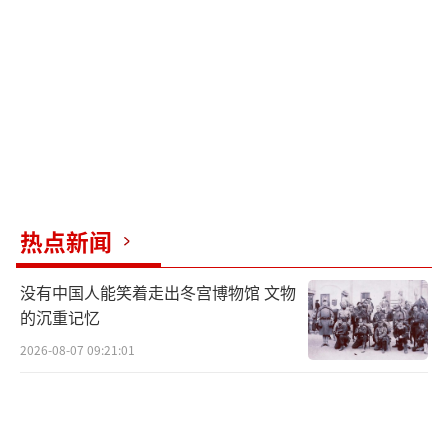
幅延长。截至目前，双方均未报告违反停火协
议的情况。欧洲理事会主席安东尼奥·科斯塔
表示，欧盟与俄罗斯存在谈判潜力，可就欧洲
安全架构未来展开讨论。普京明确表示，施罗
德是其与欧洲谈判的首选伙伴。然而，欧洲部
分领导人则认为必须在乌克兰击败俄罗斯，并
称普京为“战争罪犯”和“独裁者”，担忧他
若取胜可能攻击北约成员国，俄罗斯则驳斥此
热点新闻
类说法毫无根据。
没有中国人能笑着走出冬宫博物馆 文物
普京还指责欧洲大国为战争贩子，称其向
的沉重记忆
乌克兰提供数百亿美元支持、武器及情报。当
2026-08-07 09:21:01
被问及与乌克兰总统泽连斯基的会面可能性
时，普京表示，只有在达成持久和平协议后，
双方才有可能会面。
（责任编辑：卢其龙 CM0882）