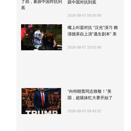
跟中国对抗到底
2026-08-07 09:55:09
嘴上叫嚣对抗 “汉光”演习 赖
清德亲自上演“逃生剧本” 美
军方围观“服务”
2026-08-07 10:02:48
“向特朗普同志致敬！”美
国，超级抹红大赛开始了
2026-08-07 09:43:32