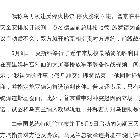
俄称乌再次违反停火协议 停火脆弱不堪。普京在
安全安排展开谈判，点名德国前总理格哈德·施罗德为
议启动后不久，双方就开始互相指责对方违约，前线战
5月9日，莫斯科举行了近年来规模最精简的胜利
在克里姆林宫对面的大屏幕播放军事装备作战视频。阅
示：“我认为这件事（俄乌冲突）即将结束。”他同时
商，并指定施罗德为首选谈判伙伴。普京还表示，只有
统泽连斯基会面。此外，普京重申对冲突起因的立场，
诺，试图将乌克兰纳入欧盟轨道，并称西方对乌援助是“
由美国总统特朗普宣布并于5月9日启动的为期三
方均指责对方违反协议。乌克兰总统泽连斯基在晚间讲