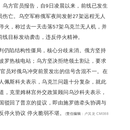
。乌方官员报告，自9日凌晨以来，前线已发生
员伤亡。乌空军称俄军夜间发射27架远程无人
停火，称过去一天击落57架乌克兰无人机，并
前线目标发动袭击，违反停火精神。
判仍陷结构性僵局，核心分歧未消。俄方坚持
波罗热核电站；乌方坚决拒绝领土割让，要求
斯官员对俄乌冲突前景发出的信号含混不一。在
人佩斯科夫表示，乌克兰问题十分复杂，就此
道，克里姆林宫外交政策顾问乌沙科夫表示，
国驳回了普京的提议，即由施罗德牵头协调与
反停火协议 停火脆弱不堪。
(
责任编辑
：
卢其龙 CM088