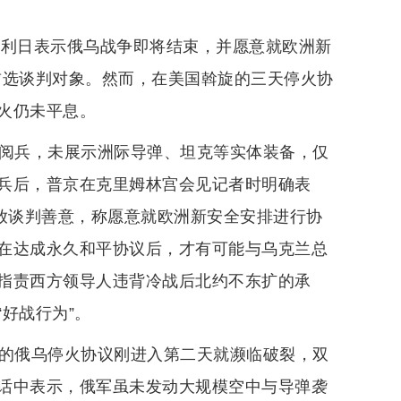
胜利日表示俄乌战争即将结束，并愿意就欧洲新
首选谈判对象。然而，在美国斡旋的三天停火协
火仍未平息。
日阅兵，未展示洲际导弹、坦克等实体装备，仅
兵后，普京在克里姆林宫会见记者时明确表
释放谈判善意，称愿意就欧洲新安全安排进行协
在达成永久和平协议后，才有可能与乌克兰总
指责西方领导人违背冷战后北约不东扩的承
好战行为”。
天的俄乌停火协议刚进入第二天就濒临破裂，双
话中表示，俄军虽未发动大规模空中与导弹袭