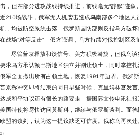
击，但在部分进攻战线持续推进，前线毫无“静默”迹象
近210场战斗，俄军无人机袭击造成乌南部多个地区人
机，均被防空系统击落。俄罗斯国防部则反指乌方破坏
在战场“对等反击”。俄方强调，乌方持续对俄控制区及
尽管普京释放和谈信号、美方积极斡旋，但俄乌谈
要求乌方承认顿巴斯地区独立并割让领土，同时掌控扎
俄军全面撤出所有占领土地，恢复1991年边界。俄罗
普京称冲突即将结束的同日早些时候，克里姆林宫发言
达成和平协议还有很长的路要走。据国际文传电讯社报
美国特使将尽快访问莫斯科，继续与俄罗斯谈判。而德
欧盟的谈判，认为这一提议缺乏可信度。俄称乌再次违
2
)