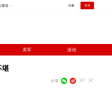
方频道
注册
登录
美军
滚动
不堪
微信
微博
分享