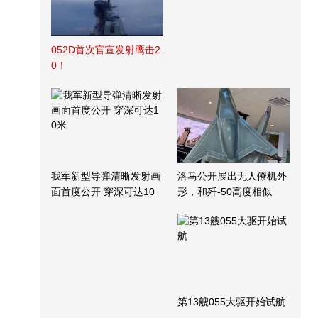
052D首次官宣发射鹰击2
0！
我军新型导弹清晰发射画
洛马公开展出无人僚机外
面首度公开 穿深可达10
形，和歼-50高度相似
米
第13艘055大驱开始试航