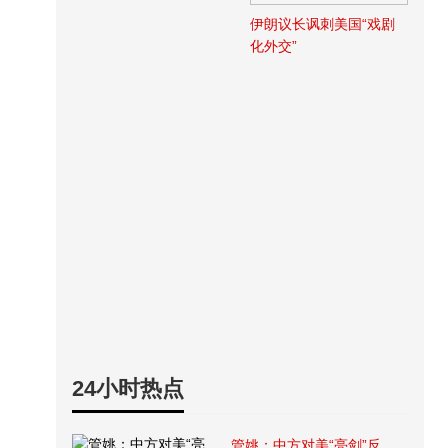
伊朗议长讽刺美国“戏剧
化外交”
24小时热点
管姚：中方对美“亮剑”反