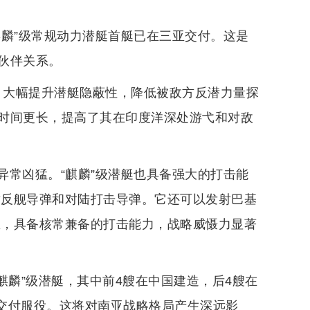
麒麟”级常规动力潜艇首艇已在三亚交付。这是
伙伴关系。
天，大幅提升潜艇隐蔽性，降低被敌方反潜力量探
时间更长，提高了其在印度洋深处游弋和对敌
异常凶猛。“麒麟”级潜艇也具备强大的打击能
射反舰导弹和对陆打击导弹。它还可以发射巴基
里，具备核常兼备的打击能力，战略威慑力显著
麒麟”级潜艇，其中前4艘在中国建造，后4艘在
前交付服役。这将对南亚战略格局产生深远影