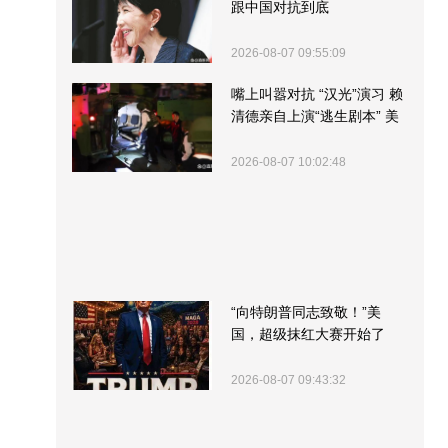
跟中国对抗到底
2026-08-07 09:55:09
嘴上叫嚣对抗 “汉光”演习 赖
清德亲自上演“逃生剧本” 美
军方围观“服务”
2026-08-07 10:02:48
“向特朗普同志致敬！”美
国，超级抹红大赛开始了
2026-08-07 09:43:32