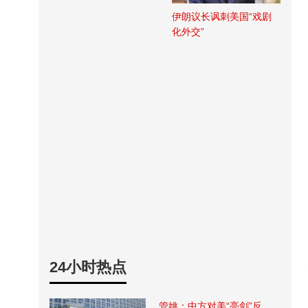
伊朗议长讽刺美国“戏剧
化外交”
24小时热点
管姚：中方对美“亮剑”反