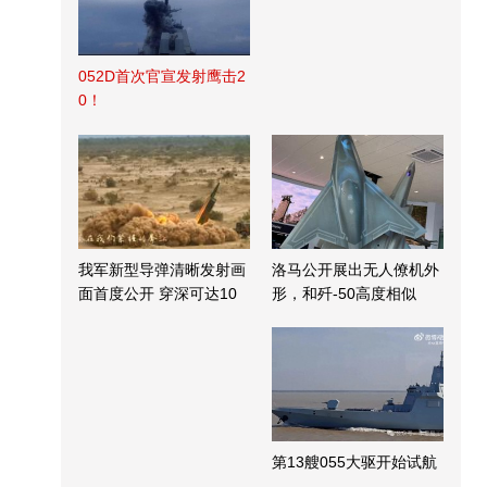
052D首次官宣发射鹰击2
0！
我军新型导弹清晰发射画
洛马公开展出无人僚机外
面首度公开 穿深可达10
形，和歼-50高度相似
米
第13艘055大驱开始试航