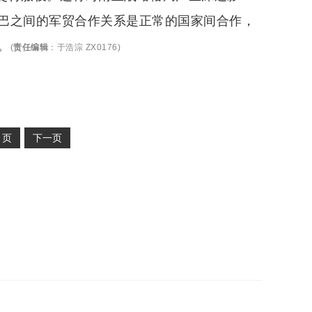
巴之间的军贸合作关系是正常的国家间合作，
。
(
责任编辑
：
于浩淙 ZX0176
)
2
页
下一页