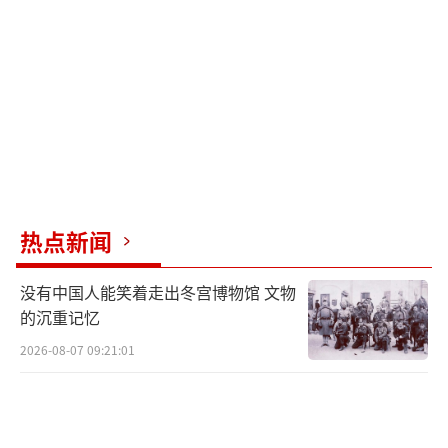
环境中，该地区存在大量灰色区域，即双方争
夺下的地带，这些区域非常危险，一旦进入容
易遭到对方无人机猎杀。乌军防线并未崩溃，
仍控制着市中心，并依靠无人机进行局部反
击，核心防守区域集中在自己的补给线上，避
免被俄军切断。
今年1月至2月，一路俄军从亚布卢尼夫卡
热点新闻
向西南推进，另一路沿马吉斯特拉尔纳街与奥
没有中国人能笑着走出冬宫博物馆 文物
斯特罗夫斯科霍街向火车站方向推进。3月以
的沉重记忆
来，战斗转向东南部灰色区域与城市南部定居
2026-08-07 09:21:01
点。4月至今，俄军控制区逐渐向城市两翼蔓
延，同时从西北方向对乌军增加军事压力，市
内巷战异常激烈。