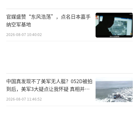
俄军凭借人数与军事资源优势在消耗战中
官媒盛赞“东风浩荡”，点名日本嘉手
占据优势。考虑到之前城镇战的速度，预计今
纳空军基地
年彻底结束康斯坦丁诺夫卡战役的可能性较
2026-08-07 10:40:02
低。
（责任编辑：张蕾 TT0001）
中国真发现不了美军无人艇？052D被拍
到后，美军3大疑点让我怀疑 真相并非
如此
2026-08-07 11:46:52