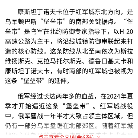
康斯坦丁诺夫卡位于红军城东北方向，是
乌军顿巴斯“堡垒带”的南部关键据点。“堡
垒带”是乌军在北约防御专家指导下，以H-20
高速公路为主干，将沿线城镇防御串联起来打
造的核心防线。这条防线从北至南依次为斯拉
维扬斯克、克拉马托尔斯克、德鲁日基夫卡和
康斯坦丁诺夫卡，有时南部的红军城也被视为
这条“堡垒带”的延伸。
俄军经过长达两年多的血战，在2024年夏
季才开始逼近这条“堡垒带”。红军城战役
中，俄军鏖战一年半才大致占领主体区域，但
仍有一部分乌军盘踞在北部郊区。随着红军城
战役主体部分的结束，康斯坦丁诺夫卡成为目
点击查看全文(剩余
63
%)