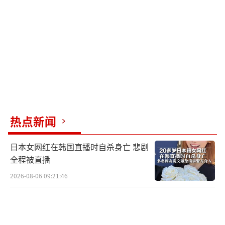
谓“友邦”之一。台湾地区领导人赖清德日前
悄悄钻进一架斯威士兰的飞机，偷窜至当地，
被外界讽刺为偷鸡摸狗的“偷渡式”外窜。据
台媒披露，台当局为维系与斯威士兰的脆弱纽
带，每年都要花费近15亿，用于当地的基础建
设、社会发展等。而且这并非一次性投入，而
是长期的“供养”关系。
（责任编辑：张蕾 TT0001）
热点新闻
日本女网红在韩国直播时自杀身亡 悲剧
全程被直播
2026-08-06 09:21:46