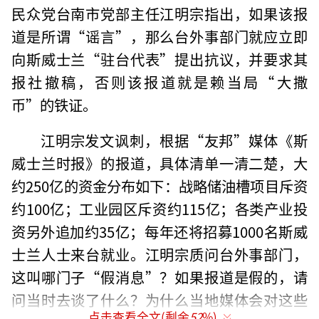
民众党台南市党部主任江明宗指出，如果该报
道是所谓“谣言”，那么台外事部门就应立即
向斯威士兰“驻台代表”提出抗议，并要求其
报社撤稿，否则该报道就是赖当局“大撒
币”的铁证。
江明宗发文讽刺，根据“友邦”媒体《斯
威士兰时报》的报道，具体清单一清二楚，大
约250亿的资金分布如下：战略储油槽项目斥资
约100亿；工业园区斥资约115亿；各类产业投
资另外追加约35亿；每年还将招募1000名斯威
士兰人士来台就业。江明宗质问台外事部门，
这叫哪门子“假消息”？如果报道是假的，请
问当时去谈了什么？为什么当地媒体会对这些
点击查看全文(剩余
52
%)