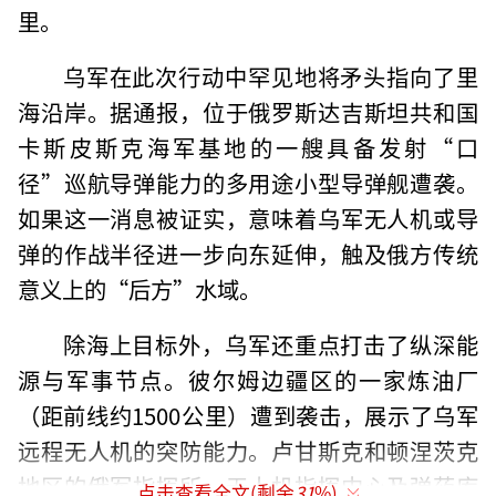
里。
乌军在此次行动中罕见地将矛头指向了里
海沿岸。据通报，位于俄罗斯达吉斯坦共和国
卡斯皮斯克海军基地的一艘具备发射“口
径”巡航导弹能力的多用途小型导弹舰遭袭。
如果这一消息被证实，意味着乌军无人机或导
弹的作战半径进一步向东延伸，触及俄方传统
意义上的“后方”水域。
除海上目标外，乌军还重点打击了纵深能
源与军事节点。彼尔姆边疆区的一家炼油厂
（距前线约1500公里）遭到袭击，展示了乌军
远程无人机的突防能力。卢甘斯克和顿涅茨克
地区的俄军指挥所、无人机指挥中心及弹药库
点击查看全文(剩余
31
%)