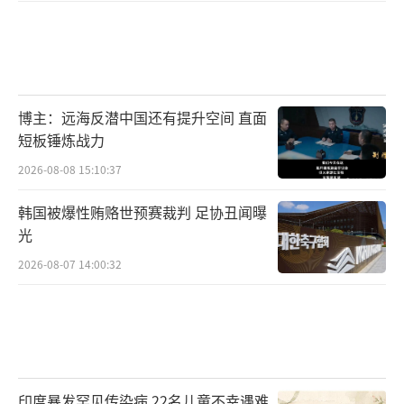
博主：远海反潜中国还有提升空间 直面
短板锤炼战力
2026-08-08 15:10:37
韩国被爆性贿赂世预赛裁判 足协丑闻曝
光
2026-08-07 14:00:32
印度暴发罕见传染病 22名儿童不幸遇难