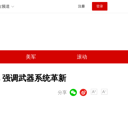
方频道
注册
登录
美军
滚动
 强调武器系统革新
微信
微博
分享