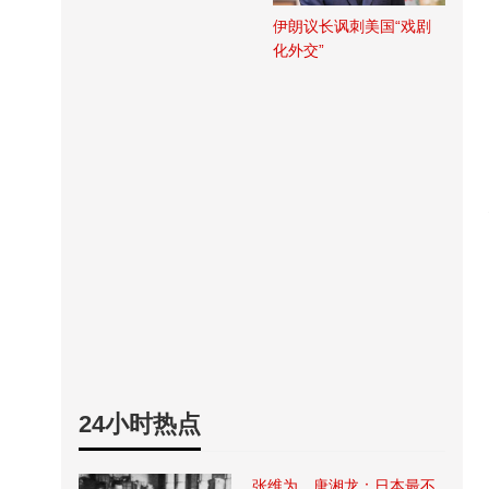
伊朗议长讽刺美国“戏剧
化外交”
24小时热点
张维为、唐湘龙：日本最不