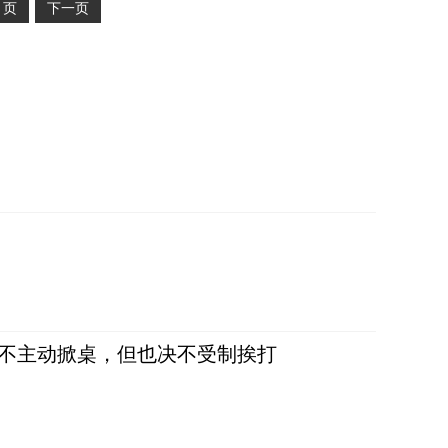
2
页
下一页
，不主动掀桌，但也决不受制挨打