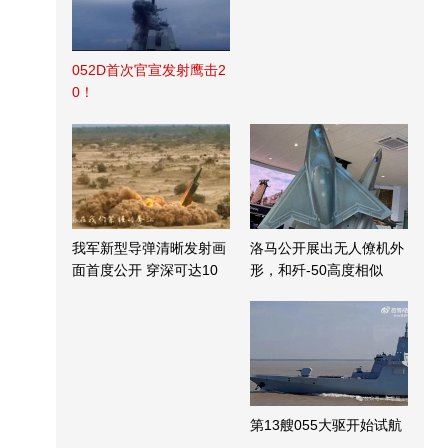
052D首次官宣发射鹰击2
0！
我军新型导弹清晰发射画
洛马公开展出无人僚机外
面首度公开 穿深可达10
形，和歼-50高度相似
米
第13艘055大驱开始试航