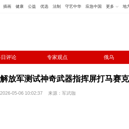
插画
健康
公益
优选
法制
守艺中华
应急中国
更多
地
每日评论
专家观点
俄乌
解放军测试神奇武器指挥屏打马赛克 
2026-05-06 10:02:37
来源：
军武咖