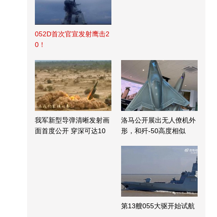
052D首次官宣发射鹰击2
0！
我军新型导弹清晰发射画
洛马公开展出无人僚机外
面首度公开 穿深可达10
形，和歼-50高度相似
米
第13艘055大驱开始试航