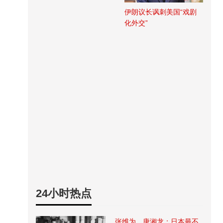
伊朗议长讽刺美国“戏剧
化外交”
24小时热点
张维为、唐湘龙：日本最不