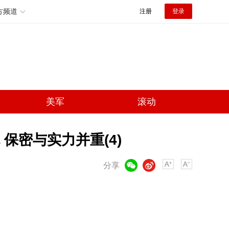
方频道
注册
登录
美军
滚动
保密与实力并重(4)
微信
微博
分享